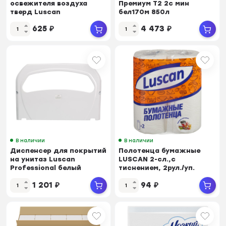
освежителя воздуха
Премиум T2 2с мин
тверд Luscan
бел170м 850л
Professional наст чернR-
110253/120243 12рул/уп
625
₽
4 473
₽
1371B
В наличии
В наличии
Диспенсер для покрытий
Полотенца бумажные
на унитаз Luscan
LUSCAN 2-сл.,с
Professional белый
тиснением, 2рул./уп.
1 201
₽
94
₽