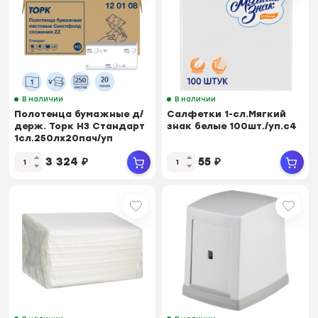
В наличии
В наличии
Полотенца бумажные д/
Салфетки 1-сл.Мягкий
держ. Торк Н3 Стандарт
знак белые 100шт./уп.c4
1сл.250лx20пач/уп
120108
3 324
₽
55
₽