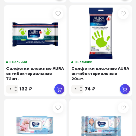
В наличии
В наличии
Салфетки влажные AURA
Салфетки влажные AURA
антибактериальные
антибактериальные
72шт.
20шт.
132
₽
74
₽