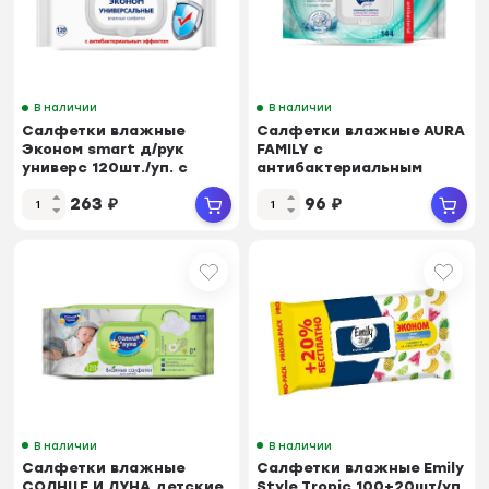
В наличии
В наличии
Салфетки влажные
Салфетки влажные AURA
Эконом smart д/рук
FAMILY с
универс 120шт./уп. с
антибактериальным
клапаном 30647
эффектом с крышкой
263
₽
96
₽
144шт
В наличии
В наличии
Салфетки влажные
Салфетки влажные Emily
СОЛНЦЕ И ЛУНА детские
Style Tropic 100+20шт/уп.