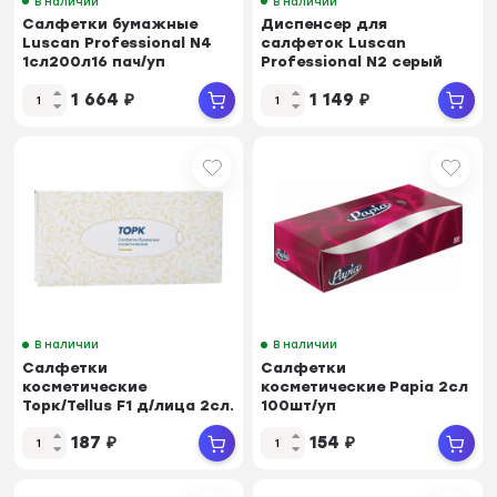
В наличии
В наличии
Салфетки бумажные
Диспенсер для
Luscan Professional N4
салфеток Luscan
1сл200л16 пач/уп
Professional N2 серый
пластик
1 664
₽
1 149
₽
В наличии
В наличии
Салфетки
Салфетки
косметические
косметические Papia 2сл
Торк/Tellus F1 д/лица 2сл.
100шт/уп
100шт/уп 120380
187
₽
154
₽