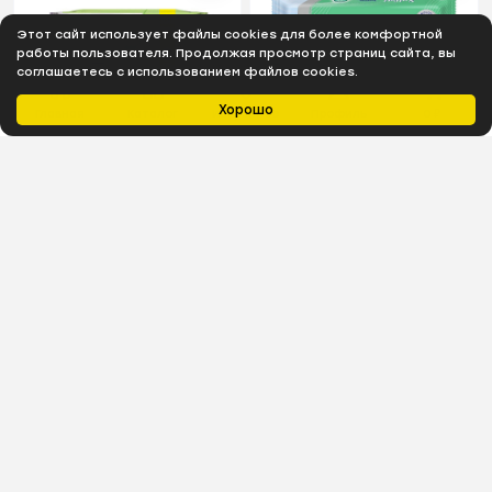
Этот сайт использует файлы cookies для более комфортной
работы пользователя. Продолжая просмотр страниц сайта, вы
соглашаетесь с использованием файлов cookies.
Хорошо
Главная
Каталог
Избранное
Профиль
0
₽
В наличии
В наличии
Салфетки влажные
Салфетки влажные
СОЛНЦЕ И ЛУНА big-pack
Salfeti Antibac 72шт/уп
детск.0+ с отваром
антибактериальные с
лаванд 180шт/уп
клапаном 48397
433
₽
195
₽
В наличии
В наличии