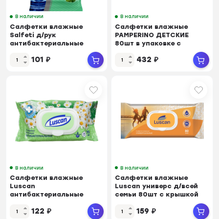
В наличии
В наличии
Салфетки влажные
Салфетки влажные
Salfeti д/рук
PAMPERINO ДЕТСКИЕ
антибактериальные
80шт в упаковке с
20шт./уп.
клапаном
101
₽
432
₽
В наличии
В наличии
Салфетки влажные
Салфетки влажные
Luscan
Luscan универс д/всей
антибактериальные
семьи 80шт с крышкой
70шт с крышкой
122
₽
159
₽