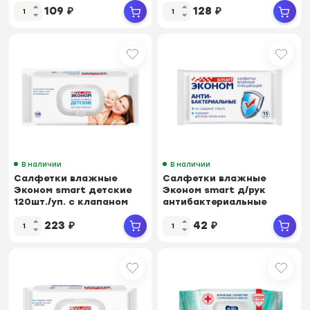
109
₽
128
₽
В наличии
В наличии
Салфетки влажные
Салфетки влажные
Эконом smart детские
Эконом smart д/рук
120шт./уп. с клапаном
антибактериальные
30108
15шт./уп. 30026
223
₽
42
₽