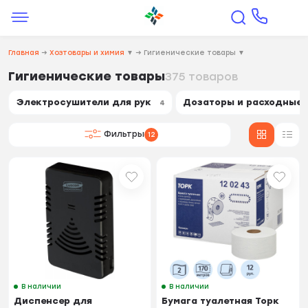
Главная
→
Хозтовары и химия
▼
→
Гигиенические товары
▼
Гигиенические товары
375 товаров
Электросушители для рук
Дозаторы и расходные
4
Фильтры
12
В наличии
В наличии
Диспенсер для
Бумага туалетная Торк