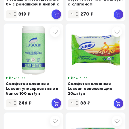
0+ с ромашкой и липой с
с клапаном
крышк 120шт
319
₽
270
₽
В наличии
В наличии
Салфетки влажные
Салфетки влажные
Luscan универсальные в
Luscan освежающие
банке 100 шт/уп
20шт/уп
246
₽
38
₽