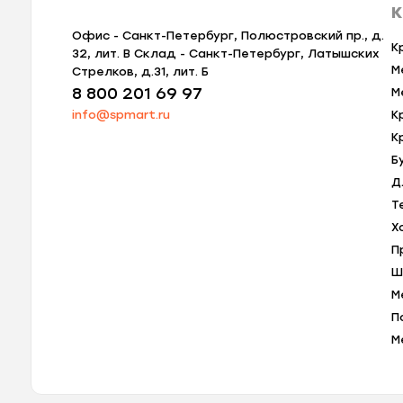
К
Офис - Санкт-Петербург, Полюстровский пр., д.
К
32, лит. В Склад - Санкт-Петербург, Латышских
М
Стрелков, д.31, лит. Б
8 800 201 69 97
М
info@spmart.ru
К
К
Б
Д
Т
Х
П
Ш
М
П
М