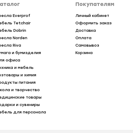
аталог
Покупателям
ресла Everprof
Личный кабинет
ебель Tetchair
Оформить заказ
ебель Dobrin
Доставка
ресла Norden
Оплата
ресла Riva
Самовывоз
умага и бумизделия
Корзина
ля офиса
ехника и мебель
озтовары и химия
родукты питания
кола и творчество
едицинские товары
одарки и сувениры
ебель для персонала