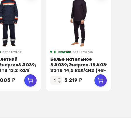
и
Арт.: 1791741
В наличии
Арт.: 1791765
 летний
Белье нательное
Энергия&#039;
&#039;Энергия-1&#039;
ТВ 13,2 кал/
ЗЭТВ 14,5 кал/см2 (48-
58) 170...
50) 170-176
1 005
₽
5 219
₽