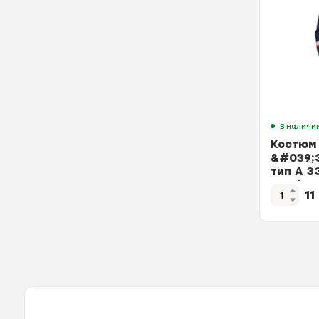
В наличи
Костюм
&#039;
тип А ЗЭ
см2 (56-
1