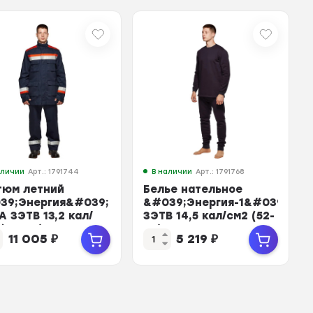
аличии
Арт.: 1791744
В наличии
Арт.: 1791768
тюм летний
Белье нательное
39;Энергия&#039;
&#039;Энергия-1&#039;
А ЗЭТВ 13,2 кал/
ЗЭТВ 14,5 кал/см2 (52-
(60-62) 182...
54) 182-188
11 005
₽
5 219
₽