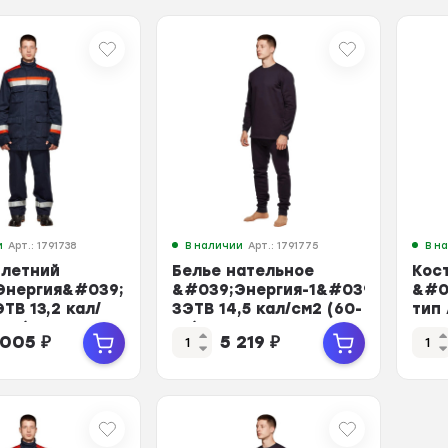
и
Арт.: 1791738
В наличии
Арт.: 1791775
В н
 летний
Белье нательное
Кос
Энергия&#039;
&#039;Энергия-1&#039;
&#0
ТВ 13,2 кал/
ЗЭТВ 14,5 кал/см2 (60-
тип 
50) 182...
62) 182-188
см2 
1 005
₽
5 219
₽