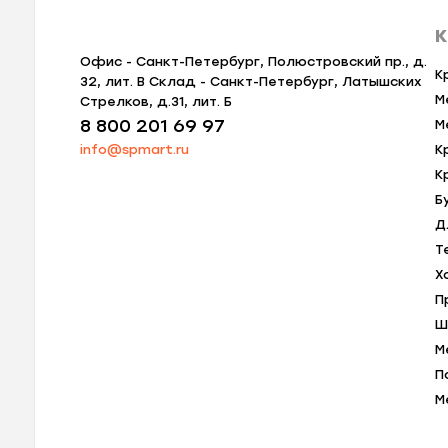
К
Офис - Санкт-Петербург, Полюстровский пр., д.
К
32, лит. В Склад - Санкт-Петербург, Латышских
М
Стрелков, д.31, лит. Б
8 800 201 69 97
М
info@spmart.ru
К
К
Б
Д
Т
Х
П
Ш
М
П
М