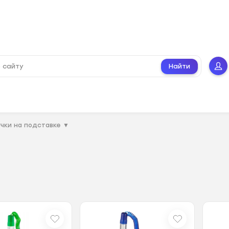
Найти
учки на подставке
▼