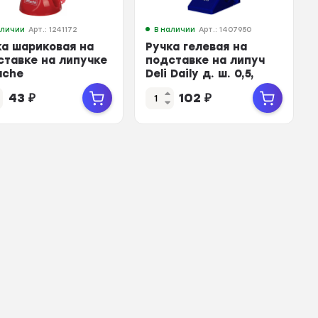
аличии
Арт.: 1241172
В наличии
Арт.: 1407950
ка шариковая на
Ручка гелевая на
ставке на липучке
подставке на липуч
ache
Deli Daily д. ш. 0,5,
.стержень, красн
лин0,3, манж, син
43
₽
102
₽
пус