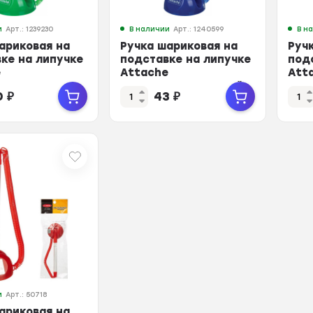
и
Арт.: 1239230
В наличии
Арт.: 1240599
В н
ариковая на
Ручка шариковая на
Руч
ке на липучке
подставке на липучке
под
e
Attache
Att
ржень, зел
син.стержень, синий
син
0
₽
43
₽
корпус
кор
и
Арт.: 50718
ариковая на