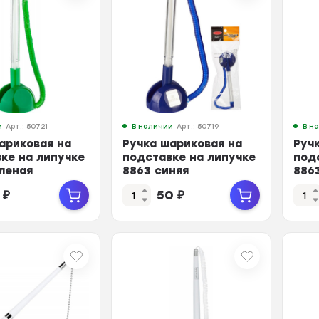
и
Арт.: 50721
В наличии
Арт.: 50719
В н
ариковая на
Ручка шариковая на
Руч
ке на липучке
подставке на липучке
под
леная
8863 синяя
886
1
₽
50
₽