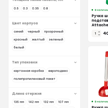
0.5
0.3
0.35
0.8
В наличи
Ручка ш
подстав
Цвет корпуса
Attach
син.сте
синий
черный
прозрачный
4
корпус
красный
желтый
зеленый
белый
Тип упаковки
картонная коробка
европодвес
полипропиленовый пакет
Длина стержня
В наличи
135 мм
142 мм
132 мм
107 мм
Ручка ш