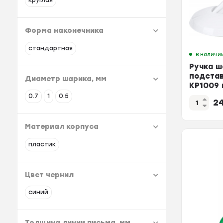
круглая
Форма наконечника
стандартная
В наличи
Ручка ш
подстав
Диаметр шарика, мм
KP1009 
цепочк 
0.7
1
0.5
2
Материал корпуса
пластик
Цвет чернил
синий
Толщина линии письма, мм