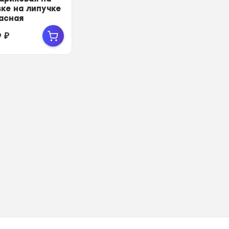
ке на липучке
асная
9
₽