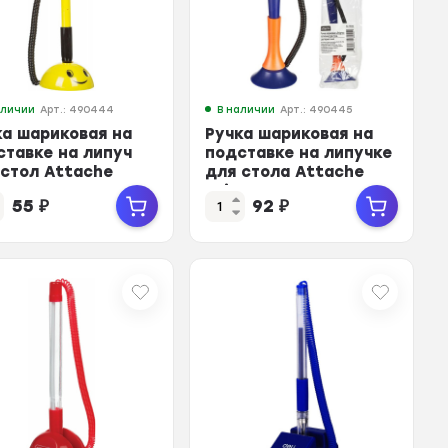
аличии
Арт.: 490444
В наличии
Арт.: 490445
ка шариковая на
Ручка шариковая на
ставке на липуч
подставке на липучке
 стол Attache
для стола Attache
le желтая,син.ст
Enigma, син.ст
55
₽
92
₽