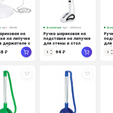
и
Арт.: 53453
В наличии
Арт.: 490442
В н
ариковая на
Ручка шариковая на
Руч
ке на липучке
подставке на липучке
под
в держателе с
для стены и стол
для
цв.бел
Attache син,син.ст
Smi
45
₽
94
₽