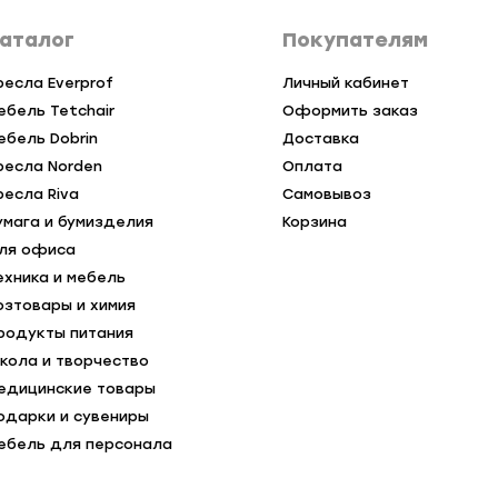
аталог
Покупателям
ресла Everprof
Личный кабинет
ебель Tetchair
Оформить заказ
ебель Dobrin
Доставка
ресла Norden
Оплата
ресла Riva
Самовывоз
умага и бумизделия
Корзина
ля офиса
ехника и мебель
озтовары и химия
родукты питания
кола и творчество
едицинские товары
одарки и сувениры
ебель для персонала