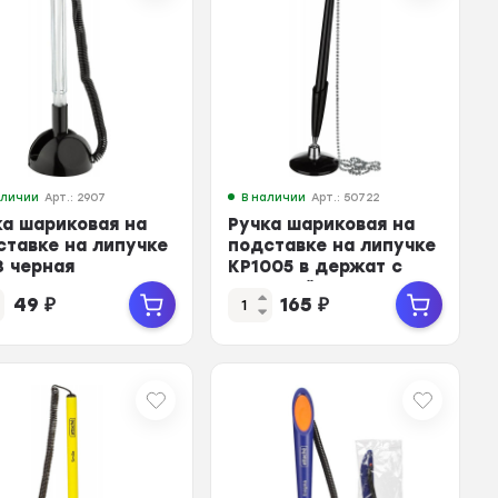
аличии
Арт.: 2907
В наличии
Арт.: 50722
ка шариковая на
Ручка шариковая на
ставке на липучке
подставке на липучке
3 черная
KP1005 в держат с
цепочкой цв.черн
49
₽
165
₽