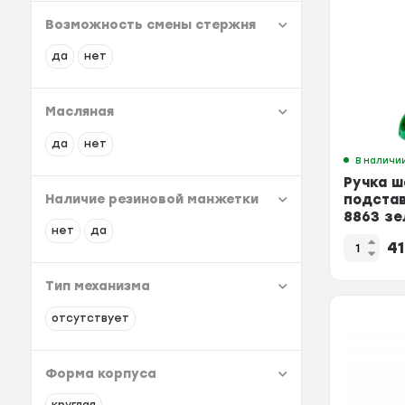
Возможность смены стержня
да
нет
Масляная
да
нет
В наличи
Ручка ш
Наличие резиновой манжетки
подстав
8863 зе
нет
да
4
Тип механизма
отсутствует
Форма корпуса