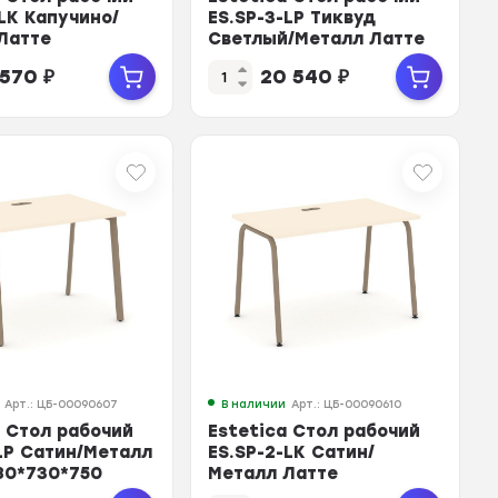
LK Капучино/
ES.SP-3-LP Тиквуд
Латте
Светлый/Металл Латте
0*750
1380*730*750
 570
₽
20 540
₽
Арт.: ЦБ-00090607
В наличии
Арт.: ЦБ-00090610
a Стол рабочий
Estetica Стол рабочий
-LP Сатин/Металл
ES.SP-2-LK Сатин/
80*730*750
Металл Латте
1180*730*750