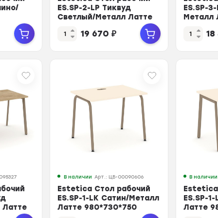
чино/
ES.SP-2-LP Тиквуд
ES.SP-3-
Светлый/Металл Латте
Металл 
1180*730*750
1380*73
19 670
₽
18
0095327
В наличии
Арт.: ЦБ-00090606
В наличии
абочий
Estetica Стол рабочий
Estetic
уд
ES.SP-1-LK Сатин/Металл
ES.SP-1
 Латте
Латте 980*730*750
Латте 9