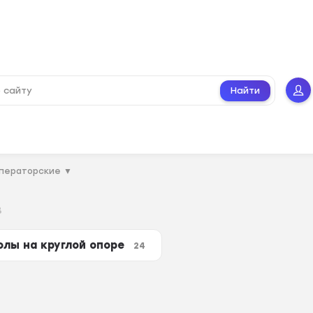
Найти
операторские
▼
в
олы на круглой опоре
24