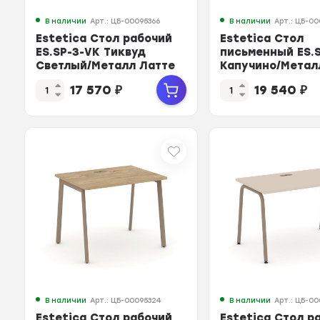
В наличии
Арт.: ЦБ-00095366
В наличии
Арт.: ЦБ-00
Estetica Стол рабочий
Estetica Стол
ES.SP-3-VK Тиквуд
письменный ES.
Светлый/Металл Латте
Капучино/Метал
1380*730*750
1380*730*750
17 570
₽
19 540
₽
В наличии
Арт.: ЦБ-00095324
В наличии
Арт.: ЦБ-0
Estetica Стол рабочий
Estetica Стол р