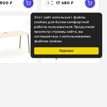
 500
₽
17 680
₽
Этот сайт использует файлы
cookies для более комфортной
работы пользователя. Продолжая
просмотр страниц сайта, вы
соглашаетесь с использованием
файлов cookies.
Хорошо
Арт.: ЦБ-00090618
В наличии
Арт.: ЦБ-00090619
a Стол рабочий
Estetica Стол рабочий
LK Сатин/
ES.SP-4-LP Сатин/
Латте
Металл Латте
0*750
1580*730*750
 740
₽
21 690
₽