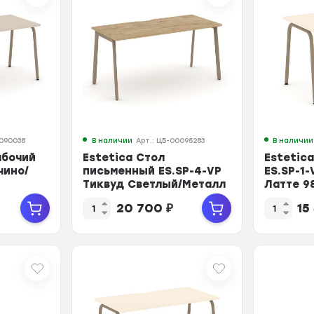
0090038
В наличии
Арт.: ЦБ-00095283
В наличии
абочий
Estetica Стол
Estetic
чино/
письменный ES.SP-4-VP
ES.SP-1
Тиквуд Светлый/Металл
Латте 9
Латте 1580*730*750
20 700
₽
15