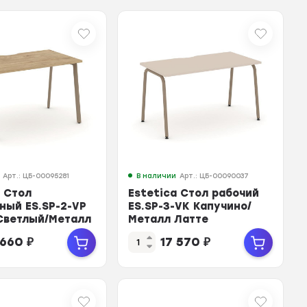
Арт.: ЦБ-00095281
В наличии
Арт.: ЦБ-00090037
a Стол
Estetica Стол рабочий
ный ES.SP-2-VP
ES.SP-3-VK Капучино/
Светлый/Металл
Металл Латте
180*730*750
1380*730*750
 660
₽
17 570
₽