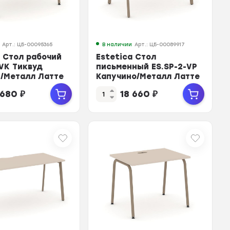
Арт.: ЦБ-00095365
В наличии
Арт.: ЦБ-00089917
a Стол рабочий
Estetica Стол
-VK Тиквуд
письменный ES.SP-2-VP
/Металл Латте
Капучино/Металл Латте
0*750
1180*730*750
 680
₽
18 660
₽