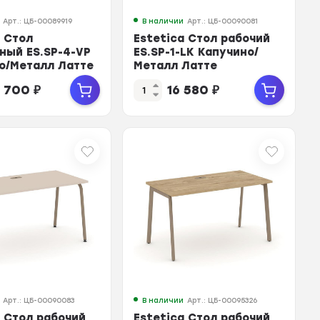
Арт.: ЦБ-00089919
В наличии
Арт.: ЦБ-00090081
a Стол
Estetica Стол рабочий
ный ES.SP-4-VP
ES.SP-1-LK Капучино/
о/Металл Латте
Металл Латте
0*750
980*730*750
 700
₽
16 580
₽
Арт.: ЦБ-00090083
В наличии
Арт.: ЦБ-00095326
a Стол рабочий
Estetica Стол рабочий