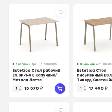
В наличии
Арт.: ЦБ-00090035
В наличии
Арт.: ЦБ-0
Estetica Стол рабочий
Estetica Стол
ES.SP-1-VK Капучино/
письменный ES.S
Металл Латте
Тиквуд Светлый
980*730*750
Латте 980*730*
15 570
₽
17 490
₽