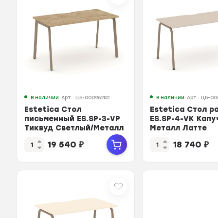
В наличии
Арт.: ЦБ-00095282
В наличии
Арт.: ЦБ-0
Estetica Стол
Estetica Стол р
письменный ES.SP-3-VP
ES.SP-4-VK Капу
Тиквуд Светлый/Металл
Металл Латте
Латте 1380*730*750
1580*730*750
19 540
₽
18 740
₽