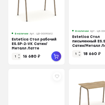
В наличии
Арт.: ЦБ-00
В наличии
Арт.: ЦБ-00090612
Estetica Стол
Estetica Стол рабочий
письменный ES.
ES.SP-2-VK Сатин/
Сатин/Металл Л
Металл Латте
1180*730*750
1180*730*750
18 660
₽
16 680
₽