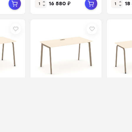
16 580
₽
18
0090614
В наличии
Арт.: ЦБ-00090615
В наличии
абочий
Estetica Стол рабочий
Estetic
н/
ES.SP-3-LP Сатин/Металл
ES.SP-4-
Латте 1380*730*750
Металл 
1580*73
20 540
₽
19