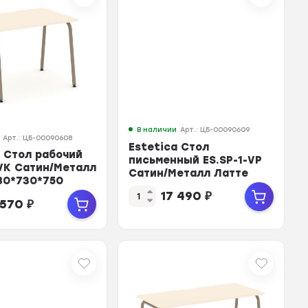
В наличии
Арт.: ЦБ-00090609
Арт.: ЦБ-00090608
Estetica Стол
a Стол рабочий
письменный ES.SP-1-VP
-VK Сатин/Металл
Сатин/Металл Латте
80*730*750
980*730*750
17 490
₽
 570
₽