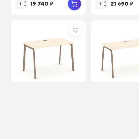
19 740
₽
21 690
₽
В наличии
Арт.: ЦБ-00090611
В наличии
Арт.: ЦБ-0
Estetica Стол рабочий
Estetica Стол р
ES.SP-2-LP Сатин/Металл
ES.SP-3-LK Сати
Латте 1180*730*750
Металл Латте
1380*730*750
19 670
₽
18 570
₽