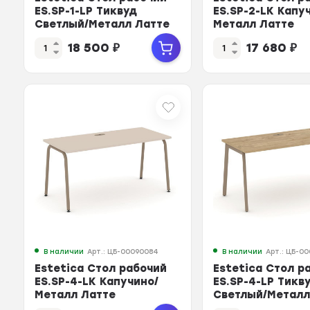
ES.SP-1-LP Тиквуд
ES.SP-2-LK Капу
Светлый/Металл Латте
Металл Латте
980*730*750
1180*730*750
18 500
₽
17 680
₽
В наличии
Арт.: ЦБ-00090084
В наличии
Арт.: ЦБ-0
Estetica Стол рабочий
Estetica Стол р
ES.SP-4-LK Капучино/
ES.SP-4-LP Тикв
Металл Латте
Светлый/Металл
1580*730*750
1580*730*750