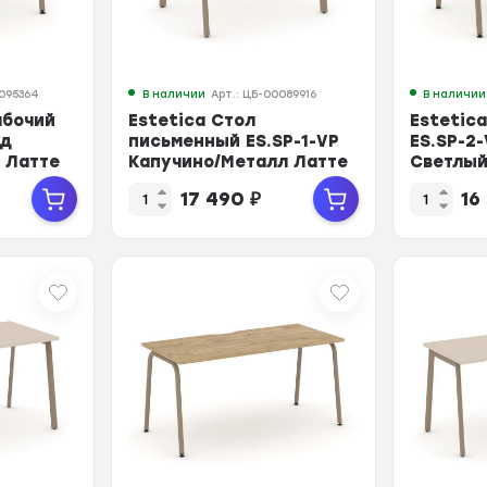
0095364
В наличии
Арт.: ЦБ-00089916
В наличии
абочий
Estetica Стол
Estetic
уд
письменный ES.SP-1-VP
ES.SP-2
 Латте
Капучино/Металл Латте
Светлый
980*730*750
1180*73
17 490
₽
16