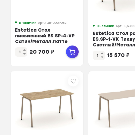
В наличии
Арт.: ЦБ-00090621
В наличии
Арт.: ЦБ-0
Estetica Стол
Estetica Стол р
письменный ES.SP-4-VP
ES.SP-1-VK Тикв
Сатин/Металл Латте
Светлый/Металл
1580*730*750
980*730*750
20 700
₽
15 570
₽