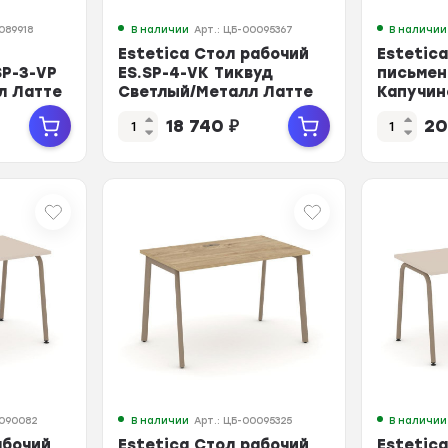
089918
В наличии
Арт.: ЦБ-00095367
В наличии
Estetica Стол рабочий
Estetic
SP-3-VP
ES.SP-4-VK Тиквуд
письмен
л Латте
Светлый/Металл Латте
Капучин
1580*730*750
1580*73
18 740
₽
20
0090082
В наличии
Арт.: ЦБ-00095325
В наличии
абочий
Estetica Стол рабочий
Estetic