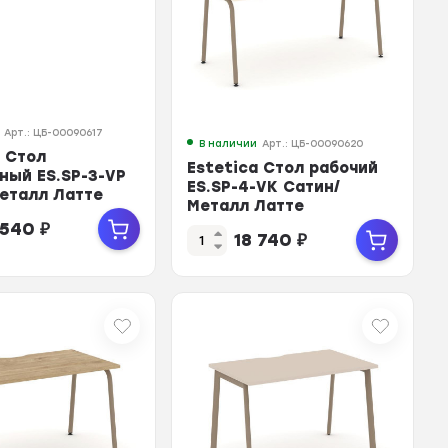
Арт.: ЦБ-00090617
В наличии
Арт.: ЦБ-00090620
a Стол
Estetica Стол рабочий
ный ES.SP-3-VP
ES.SP-4-VK Сатин/
еталл Латте
Металл Латте
0*750
1580*730*750
 540
₽
18 740
₽