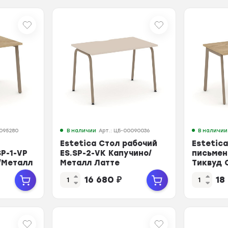
0095280
В наличии
Арт.: ЦБ-00090036
В наличии
Estetica Стол рабочий
Estetic
P-1-VP
ES.SP-2-VK Капучино/
письмен
/Металл
Металл Латте
Тиквуд 
750
1180*730*750
Латте 1
16 680
₽
18