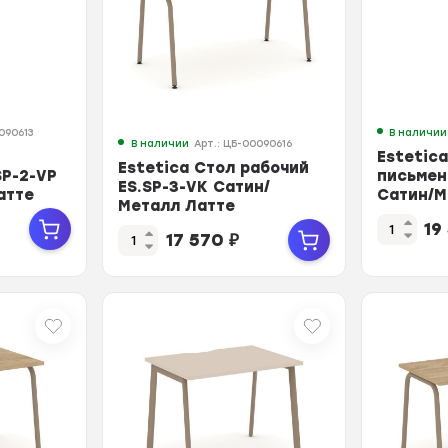
090613
В наличии
В наличии
Арт.: ЦБ-00090616
Estetic
Estetica Стол рабочий
SP-2-VP
письмен
ES.SP-3-VK Сатин/
атте
Сатин/М
Металл Латте
1380*73
1380*730*750
19
17 570
₽