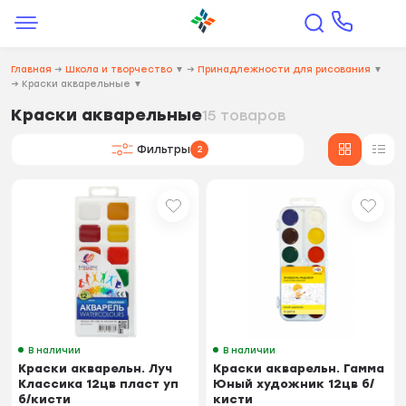
Главная
→
Школа и творчество
▼
→
Принадлежности для рисования
▼
→
Краски акварельные
▼
Краски акварельные
15 товаров
Фильтры
2
В наличии
В наличии
Краски акварельн. Луч
Краски акварельн. Гамма
Классика 12цв пласт уп
Юный художник 12цв б/
б/кисти
кисти