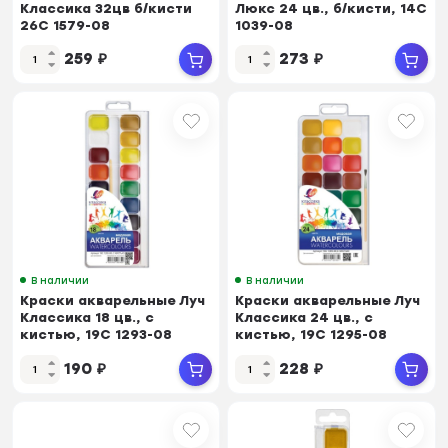
Классика 32цв б/кисти
Люкс 24 цв., б/кисти, 14С
26С 1579-08
1039-08
259
₽
273
₽
В наличии
В наличии
Краски акварельные Луч
Краски акварельные Луч
Классика 18 цв., с
Классика 24 цв., с
кистью, 19С 1293-08
кистью, 19С 1295-08
190
₽
228
₽