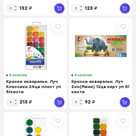
132
₽
123
₽
В наличии
В наличии
Краски акварельн. Луч
Краски акварельн. Луч
Классика 24цв пласт уп
Zoo(Мини) 12цв карт уп б/
б/кисти
кисти
213
₽
92
₽