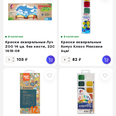
В наличии
В наличии
Краски акварельные Луч
Краски акварельные
ZOO 14 цв. без кисти, 22С
Комус Класс Максики
1418-08
6цв/
наб,медов,квадр.кюветы,пл
103
₽
82
₽