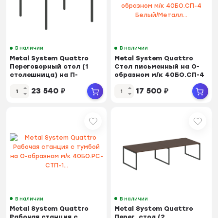
В наличии
В наличии
Metal System Quattro
Metal System Quattro
Переговорный стол (1
Стол письменный на О-
столешница) на П-
образном м/к 40БО.СП-4
образном м/к 40БП....
Белый/Металл...
23 540
₽
17 500
₽
В наличии
В наличии
Metal System Quattro
Metal System Quattro
Рабочая станция с
Перег. стол (2