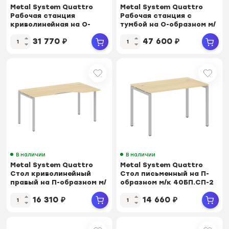
Metal System Quattro
Metal System Quattro
Рабочая станция
Рабочая станция с
криволинейная на О-
тумбой на О-образном м/
образном м/к 40БО.РАС...
к 40БО.РС-СТП-2...
31 770
₽
47 600
₽
В наличии
В наличии
Metal System Quattro
Metal System Quattro
Стол криволинейный
Стол письменный на П-
правый на П-образном м/
образном м/к 40БП.СП-2
к 40БП.СА-1 (R...
Акация Лорка...
16 310
₽
14 660
₽