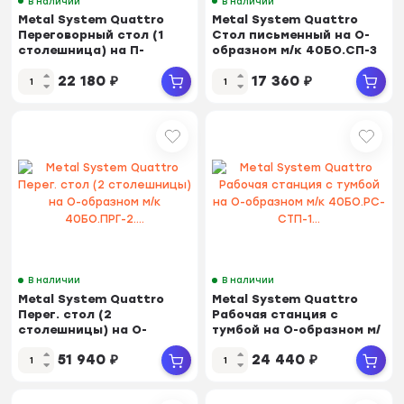
В наличии
В наличии
Metal System Quattro
Metal System Quattro
Переговорный стол (1
Стол письменный на О-
столешница) на П-
образном м/к 40БО.СП-3
образном м/к 40БП....
Белый/Металл...
22 180
₽
17 360
₽
В наличии
В наличии
Metal System Quattro
Metal System Quattro
Перег. стол (2
Рабочая станция с
столешницы) на О-
тумбой на О-образном м/
образном м/к
к 40БО.РС-СТП-1...
51 940
₽
24 440
₽
40БО.ПРГ-2....