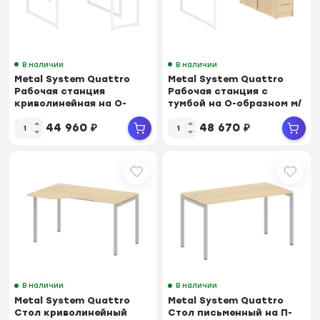
В наличии
В наличии
Metal System Quattro
Metal System Quattro
Рабочая станция
Рабочая станция с
криволинейная на О-
тумбой на О-образном м/
образном м/к 40БО.РАС...
к 40БО.РС-СТП-2...
44 960
₽
48 670
₽
В наличии
В наличии
Metal System Quattro
Metal System Quattro
Стол криволинейный
Стол письменный на П-