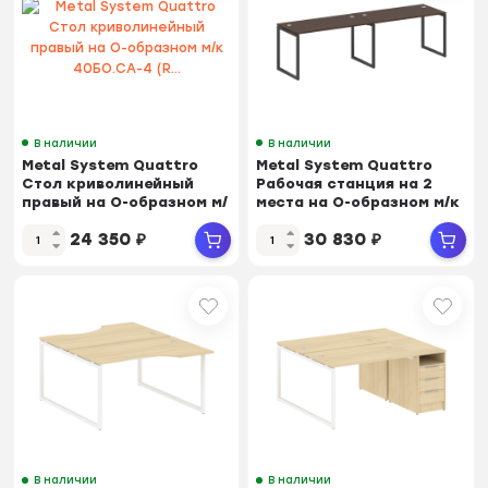
В наличии
В наличии
Metal System Quattro
Metal System Quattro
Стол криволинейный
Рабочая станция на 2
правый на О-образном м/
места на О-образном м/к
к 40БО.СА-4 (R...
40БО.СМ-2.3...
24 350
₽
30 830
₽
В наличии
В наличии