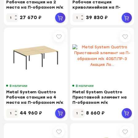
Рабочая станция на 2
Рабочая станция
места на П-образном м/к
криволинейная на П-
40БП.СМ-2.4...
образном м/к 40БП.РАС...
27 670
₽
39 830
₽
В наличии
В наличии
Metal System Quattro
Metal System Quattro
Рабочая станция на 4
Приставной элемент на
места на П-образном м/к
П-образном м/к
40БП.СМ-4.1...
40БП.ПР-3 Акация Ло...
44 960
₽
8 660
₽