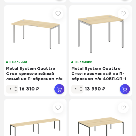
В наличии
В наличии
Metal System Quattro
Metal System Quattro
Стол криволинейный
Стол письменный на П-
левый на П-образном м/к
образном м/к 40БП.СП-1
40БП.СА-1 (L)...
Акация Лорка...
16 310
₽
13 990
₽