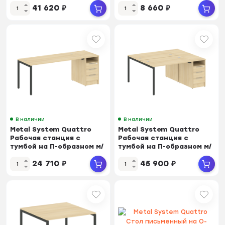
41 620
₽
8 660
₽
В наличии
В наличии
Metal System Quattro
Metal System Quattro
Рабочая станция с
Рабочая станция с
тумбой на П-образном м/
тумбой на П-образном м/
к 40БП.РС-СТП-1...
к 40БП.РС-СТП-2...
24 710
₽
45 900
₽