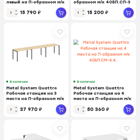
левый на П-образном м/к
образном м/к 40БП.СП-3
40БП.СА-2 (L)...
Акация Лорка...
15 790
₽
15 200
₽
В наличии
В наличии
Metal System Quattro
Metal System Quattro
Рабочая станция на 3
Рабочая станция на 4
места на П-образном м/к
места на П-образном м/к
40БП.СМ-3.2...
40БП.СМ-4.4...
37 970
₽
50 360
₽