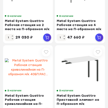
В наличии
В наличии
Metal System Quattro
Metal System Quattro
Рабочая станция на 2
Рабочая станция на 4
места на П-образном м/к
места на П-образном м/к
40БП.СМ-2.5...
40БП.СМ-4.2...
29 030
₽
47 660
₽
В наличии
В наличии
Metal System Quattro
Metal System Quattro
Рабочая станция
Приставной элемент на
криволинейная на П-
П-образном м/к
образном м/к 40БП.РАС...
40БП.ПР-3 Белый/Мет...