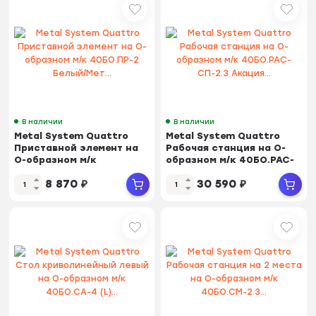
В наличии
В наличии
Metal System Quattro
Metal System Quattro
Приставной элемент на
Рабочая станция на О-
О-образном м/к
образном м/к 40БО.РАС-
40БО.ПР-2 Белый/Мет...
СП-2.3 Акация...
8 870
₽
30 590
₽