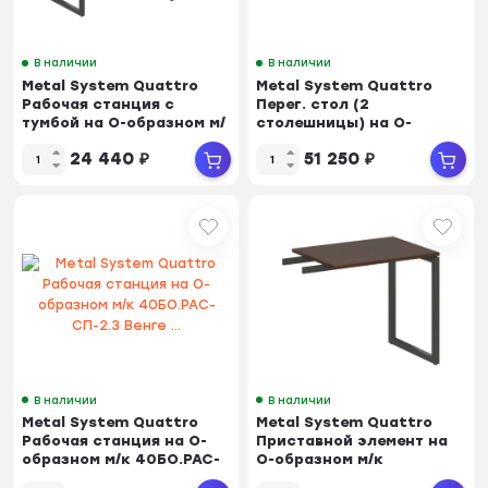
В наличии
В наличии
Metal System Quattro
Metal System Quattro
Рабочая станция с
Перег. стол (2
тумбой на О-образном м/
столешницы) на О-
к 40БО.РС-СТП-1...
образном м/к
24 440
₽
51 250
₽
40БО.ПРГ-2....
В наличии
В наличии
Metal System Quattro
Metal System Quattro
Рабочая станция на О-
Приставной элемент на
образном м/к 40БО.РАС-
О-образном м/к
СП-2.3 Венге ...
40БО.ПР-2 Венге Цав...