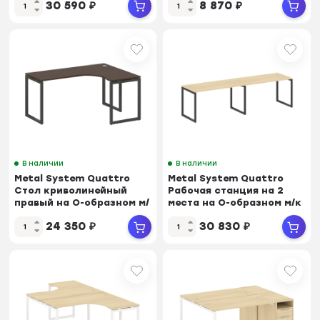
30 590
₽
8 870
₽
В наличии
В наличии
Metal System Quattro
Metal System Quattro
Стол криволинейный
Рабочая станция на 2
правый на О-образном м/
места на О-образном м/к
к 40БО.СА-4 (R...
40БО.СМ-2.3...
24 350
₽
30 830
₽