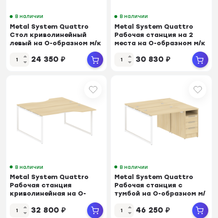
В наличии
В наличии
Metal System Quattro
Metal System Quattro
Стол криволинейный
Рабочая станция на 2
левый на О-образном м/к
места на О-образном м/к
40БО.СА-4 (L)...
40БО.СМ-2.3...
24 350
₽
30 830
₽
В наличии
В наличии
Metal System Quattro
Metal System Quattro
Рабочая станция
Рабочая станция с
криволинейная на О-
тумбой на О-образном м/
образном м/к 40БО.РАС...
к 40БО.РС-СТП-2...
32 800
₽
46 250
₽