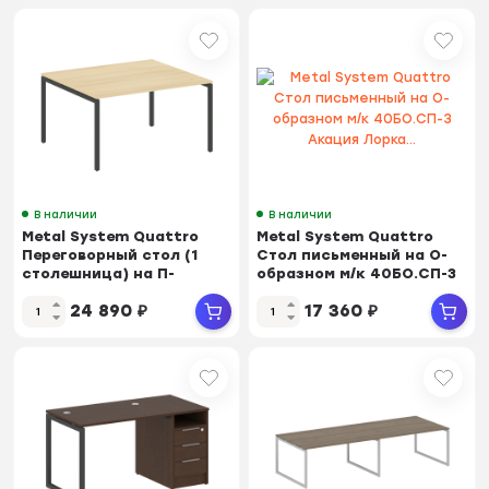
В наличии
В наличии
Metal System Quattro
Metal System Quattro
Переговорный стол (1
Стол письменный на О-
столешница) на П-
образном м/к 40БО.СП-3
образном м/к 40БП....
Акация Лорка...
24 890
₽
17 360
₽