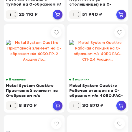
тумбой на О-образном м/
столешницы) на О-
к 40БО.РС-СТП-1...
образном м/к
25 110
₽
51 940
₽
40БО.ПРГ-2....
В наличии
В наличии
Metal System Quattro
Metal System Quattro
Приставной элемент на
Рабочая станция на О-
О-образном м/к
образном м/к 40БО.РАС-
40БО.ПР-2 Акация Ло...
СП-2.4 Акация...
8 870
₽
30 870
₽