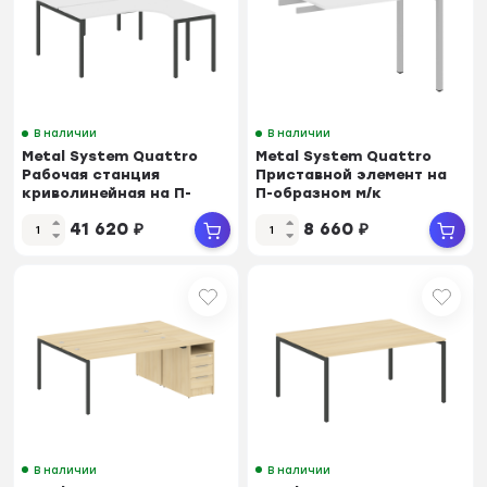
В наличии
В наличии
Metal System Quattro
Metal System Quattro
Рабочая станция
Приставной элемент на
криволинейная на П-
П-образном м/к
образном м/к 40БП.РАС...
40БП.ПР-3 Белый/Мет...
41 620
₽
8 660
₽
В наличии
В наличии