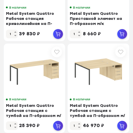
В наличии
В наличии
Metal System Quattro
Metal System Quattro
Рабочая станция
Приставной элемент на
криволинейная на П-
П-образном м/к
образном м/к 40БП.РАС...
40БП.ПР-3 Акация Ло...
39 830
₽
8 660
₽
В наличии
В наличии
Metal System Quattro
Metal System Quattro
Рабочая станция с
Рабочая станция с
тумбой на П-образном м/
тумбой на П-образном м/
к 40БП.РС-СТП-1...
к 40БП.РС-СТП-2...
25 390
₽
46 970
₽