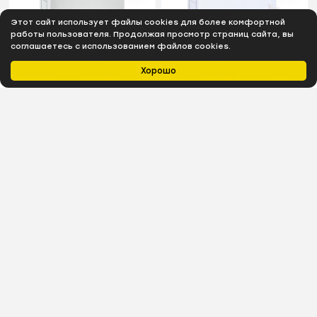
Этот сайт использует файлы cookies для более комфортной
работы пользователя. Продолжая просмотр страниц сайта, вы
соглашаетесь с использованием файлов cookies.
Хорошо
Главная
Каталог
Избранное
Профиль
0
₽
В наличии
В наличии
Короб архивный
Короб архивный
ATTACHE,на резинке 75
ATTACHE,с завязками 75
мм,белый
мм ,бе лый
171
₽
203
₽
В наличии
В наличии