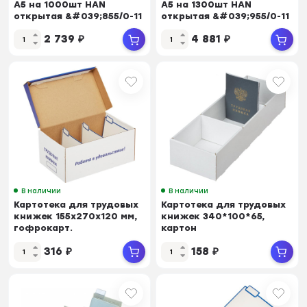
А5 на 1000шт HAN
А5 на 1300шт HAN
открытая &#039;855/0-11
открытая &#039;955/0-11
2 739
₽
4 881
₽
В наличии
В наличии
Картотека для трудовых
Картотека для трудовых
книжек 155х270х120 мм,
книжек 340*100*65,
гофрокарт.
картон
316
₽
158
₽