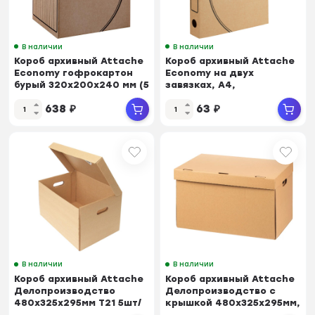
В наличии
В наличии
Короб архивный Attache
Короб архивный Attache
Economy гофрокартон
Economy на двух
бурый 320x200x240 мм (5
завязках, А4,
шт/уп.)
гофрокартон, 50 мм
638
₽
63
₽
В наличии
В наличии
Короб архивный Attache
Короб архивный Attache
Делопроизводство
Делопроизводство с
480х325х295мм Т21 5шт/
крышкой 480x325x295мм,
уп
T26