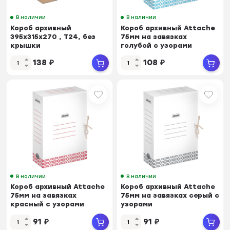
В наличии
В наличии
Короб архивный
Короб архивный Attache
395х315х270 , Т24, без
75мм на завязках
крышки
голубой с узорами
138
₽
108
₽
В наличии
В наличии
Короб архивный Attache
Короб архивный Attache
75мм на завязках
75мм на завязках серый с
красный с узорами
узорами
91
₽
91
₽