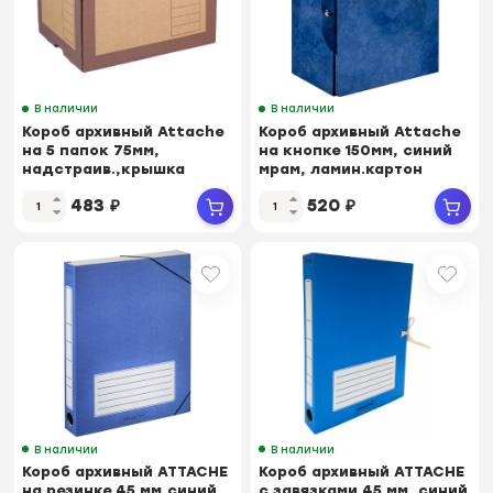
В наличии
В наличии
Короб архивный Attache
Короб архивный Attache
на 5 папок 75мм,
на кнопке 150мм, синий
надстраив.,крышка
мрам, ламин.картон
483
₽
520
₽
В наличии
В наличии
Короб архивный ATTACHE
Короб архивный ATTACHE
на резинке 45 мм,синий
с завязками 45 мм ,синий