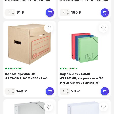
81
₽
185
₽
В наличии
В наличии
Короб архивный
Короб архивный
ATTACHE,400x335x266
ATTACHE,на резинке 75
мм ,в ас сортименте
143
₽
93
₽