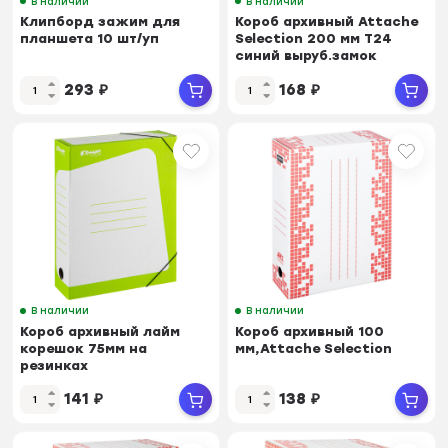
В наличии
В наличии
Клипборд зажим для
Короб архивный Attache
планшета 10 шт/уп
Selection 200 мм Т24
синий выруб.замок
293
₽
168
₽
В наличии
В наличии
Короб архивный лайм
Короб архивный 100
корешок 75мм на
мм,Attache Selection
резинках
141
₽
138
₽