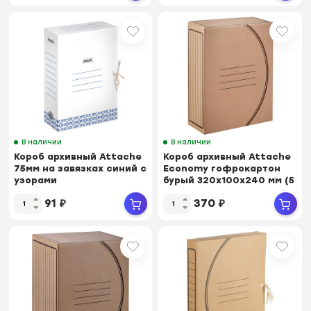
В наличии
В наличии
Короб архивный Attache
Короб архивный Attache
75мм на завязках синий с
Economy гофрокартон
узорами
бурый 320x100x240 мм (5
шт/уп.)
91
₽
370
₽