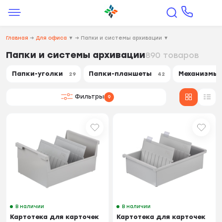
Главная
→
Для офиса
▼
→
Папки и системы архивации
▼
Папки и системы архивации
890 товаров
Папки-уголки
Папки-планшеты
Механизмы 
29
42
Фильтры
9
В наличии
В наличии
Картотека для карточек
Картотека для карточек