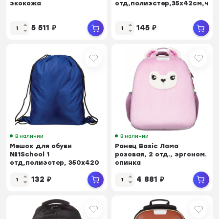
экокожа
отд,полиэстер,35x42см,чер
5 511
₽
145
₽
В наличии
В наличии
Мешок для обуви
Ранец Basic Лама
№1School 1
розовая, 2 отд., эргоном.
отд,полиэстер, 350x420
спинка
мм, синий
132
₽
4 881
₽