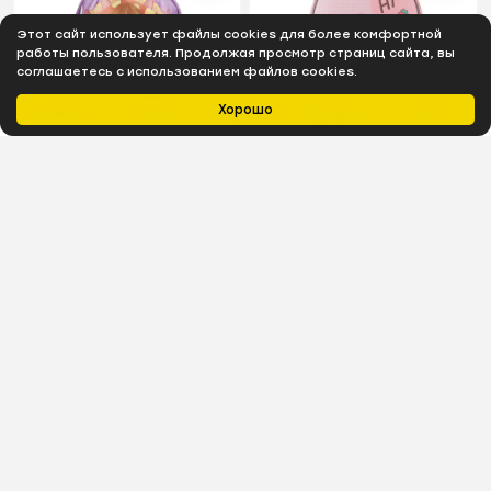
Этот сайт использует файлы cookies для более комфортной
работы пользователя. Продолжая просмотр страниц сайта, вы
соглашаетесь с использованием файлов cookies.
Хорошо
Главная
Каталог
Избранное
Профиль
0
₽
В наличии
В наличии
Мешок для обуви КОМУС
Ранец Easy Bunny, 1 отд
Три богатыря
Любава,36x47,карм,светоотр,МО
26-1с-2р
397
₽
2 243
₽
В наличии
В наличии