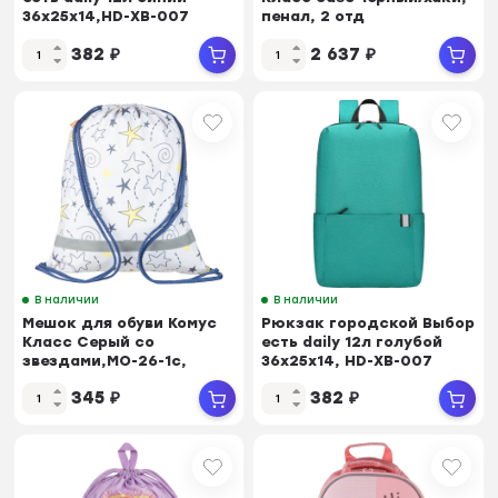
36x25x14,HD-XB-007
пенал, 2 отд
382
₽
2 637
₽
В наличии
В наличии
Мешок для обуви Комус
Рюкзак городской Выбор
Класс Серый со
есть daily 12л голубой
звездами,МО-26-1с,
36x25x14, HD-XB-007
360x470 мм, светоот
345
₽
382
₽