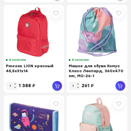
В наличии
В наличии
Рюкзак LION красный
Мешок для обуви Комус
45,5x31x14
Класс Леопард, 360х470
мм, МО-26-1
1 388
₽
261
₽