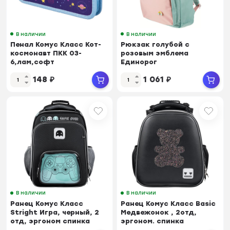
В наличии
В наличии
Пенал Комус Класс Кот-
Рюкзак голубой с
космонавт ПКК 03-
розовым эмблема
6,лам,софт
Единорог
тач,1отд,190x110мм
148
₽
1 061
₽
В наличии
В наличии
Ранец Комус Класс
Ранец Комус Класс Basic
Stright Игра, черный, 2
Медвежонок , 2отд,
отд, эргоном спинка
эргоном. спинка