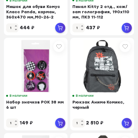
В наличии
В наличии
Мешок для обуви Комус
Пенал Kitty 2 отд., кож/
Класс Panda, карман,
зам голография, 190х110
360x470 мм,МО-26-2
мм, ПКЗ 11-112
444
₽
437
₽
В наличии
В наличии
Набор значков РОК 38 мм
Рюкзак Аниме Комикс,
6 шт
черный
149
₽
2 510
₽