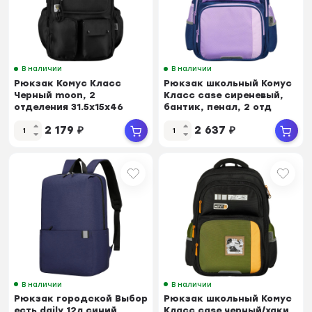
В наличии
В наличии
Рюкзак Комус Класс
Рюкзак школьный Комус
Черный moon, 2
Класс case сиреневый,
отделения 31.5x15x46
бантик, пенал, 2 отд
2 179
₽
2 637
₽
В наличии
В наличии
Рюкзак городской Выбор
Рюкзак школьный Комус
есть daily 12л синий
Класс case черный/хаки,