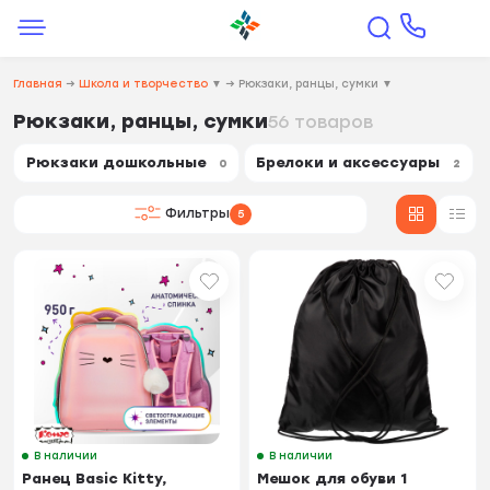
Главная
→
Школа и творчество
▼
→
Рюкзаки, ранцы, сумки
▼
Рюкзаки, ранцы, сумки
56 товаров
Рюкзаки дошкольные
Брелоки и аксессуары
0
2
Фильтры
5
В наличии
В наличии
Ранец Basic Kitty,
Мешок для обуви 1