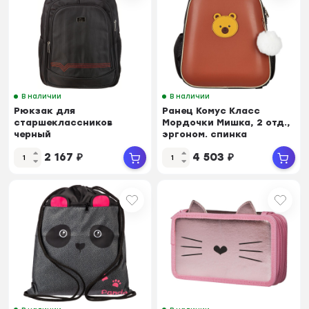
В наличии
В наличии
Рюкзак для
Ранец Комус Класс
старшеклассников
Мордочки Мишка, 2 отд.,
черный
эргоном. спинка
2 167
₽
4 503
₽