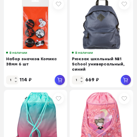
В наличии
В наличии
Набор значков Комикс
Рюкзак школьный №1
38мм 6 шт
School универсальный,
синий
114
₽
669
₽