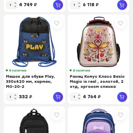
4 749
₽
6 118
₽
В наличии
В наличии
Мешок для обуви Play,
Ранец Комус Класс Basic
330х420 мм, карман,
Magic is real , золотой, 2
МО-20-2
отд, эргоном спинка
332
₽
4 764
₽