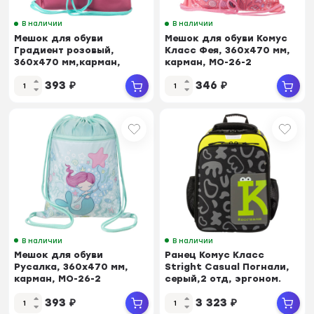
В наличии
В наличии
Мешок для обуви
Мешок для обуви Комус
Градиент розовый,
Класс Фея, 360х470 мм,
360х470 мм,карман,
карман, МО-26-2
МО-26-2
393
₽
346
₽
В наличии
В наличии
Мешок для обуви
Ранец Комус Класс
Русалка, 360х470 мм,
Stright Casual Погнали,
карман, МО-26-2
серый,2 отд, эргоном.
Спинка
393
₽
3 323
₽