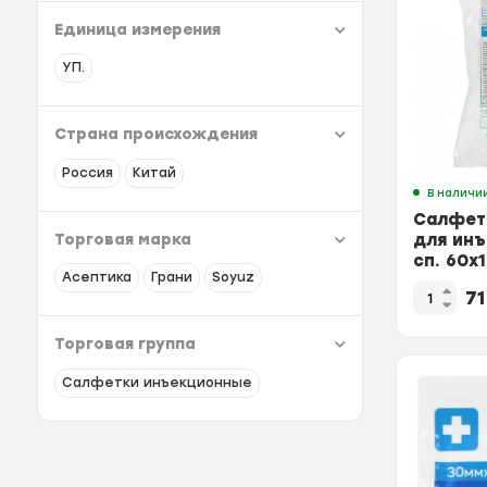
Единица измерения
УП.
Страна происхождения
Россия
Китай
В наличи
Салфетк
Торговая марка
для инъ
сп. 60х
Асептика
Грани
Soyuz
АСЕПТИ
7
Торговая группа
Салфетки инъекционные