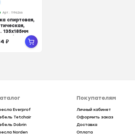
и
Арт.: 1196266
а спиртовая,
тическая,
п. 135х185мм
50 шт/уп
54
₽
аталог
Покупателям
ресла Everprof
Личный кабинет
ебель Tetchair
Оформить заказ
ебель Dobrin
Доставка
ресла Norden
Оплата