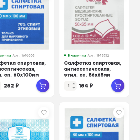
аличии
Арт.: 1696608
В наличии
Арт.: 1148932
фетка спиртовая,
Салфетка спиртовая,
исептическая,
антисептическая,
л. сп. 60х100мм
этил. сп. 56х65мм
ни 100 шт/уп
SOYUZ 100шт/уп
252
₽
154
₽