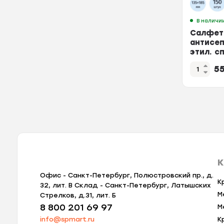
В наличи
Салфетк
антисеп
этил. с
Грани 1
5
К
Офис - Санкт-Петербург, Полюстровский пр., д.
К
32, лит. В Склад - Санкт-Петербург, Латышских
М
Стрелков, д.31, лит. Б
8 800 201 69 97
М
info@spmart.ru
К