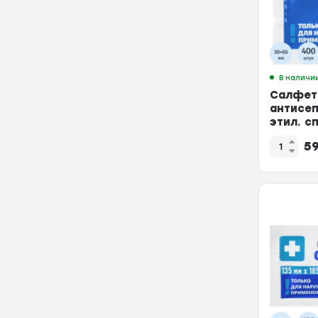
В наличи
Салфет
антисеп
этил. с
Грани 4
5