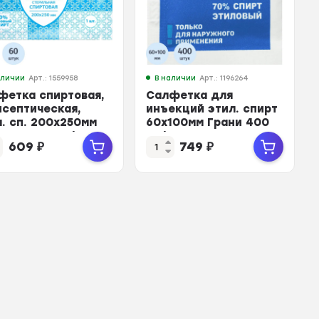
аличии
Арт.: 1559958
В наличии
Арт.: 1196264
фетка спиртовая,
Салфетка для
исептическая,
инъекций этил. cпирт
л. сп. 200х250мм
60х100мм Грани 400
ПТИКА 60шт/уп
шт/уп
609
₽
749
₽