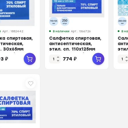
и
Арт.: 1882442
В наличии
Арт.: 1366726
В н
ка спиртовая,
Салфетка спиртовая,
Сал
тическая,
антисептическая,
ант
п. 30х65мм
этил. сп. 110х125мм
эти
00 шт/уп
Грани 250 шт./уп
АСЕ
93
₽
774
₽