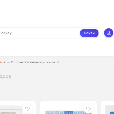
Найти
ва
▼
→
Салфетки инъекционные
▼
варов