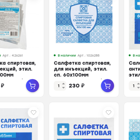
и
Арт.: 426261
В наличии
Арт.: 1026285
В н
а спиртовая,
Салфетка спиртовая,
Сал
екций, этил.
для инъекций, этил.
ант
100мм
сп. 60х100мм
эти
КА 20шт/уп
АСЕПТИКА 100 шт/уп
Гра
1
₽
230
₽