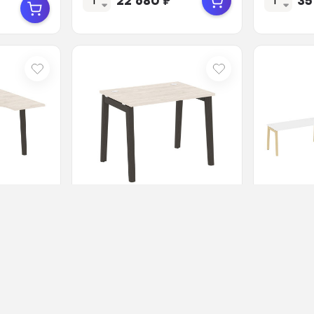
22 680
₽
35
...
Мет...
0063934
В наличии
Арт.: ЦБ-00063939
В наличии
Onix Wood Стол
Onix Wo
равый
письменный OW.SP-1.7
станция
вер
Денвер Светлый/Дуб
Белый Б
мный/
Темный/Металл
Светлый
30 930
₽
76
Антрацит...