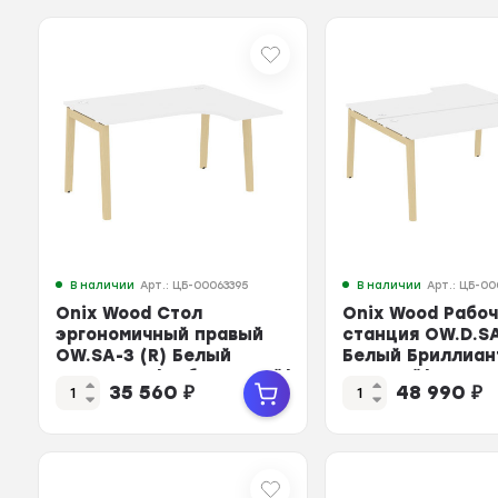
В наличии
Арт.: ЦБ-00063395
В наличии
Арт.: ЦБ-00
Onix Wood Стол
Onix Wood Рабо
эргономичный правый
станция OW.D.SA
OW.SA-3 (R) Белый
Белый Бриллиан
Бриллиант/Дуб Светлый/
Светлый/Металл
35 560
₽
48 990
₽
Ме...
...