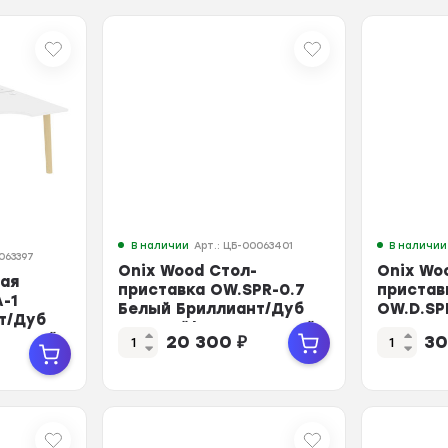
В наличии
Арт.: ЦБ-00063401
В наличии
063397
Onix Wood Стол-
Onix Wo
чая
приставка OW.SPR-0.7
пристав
-1
Белый Бриллиант/Дуб
OW.D.SP
т/Дуб
Светлый/Металл Белый
Бриллиа
 Белый
20 300
₽
30
...
Мет...