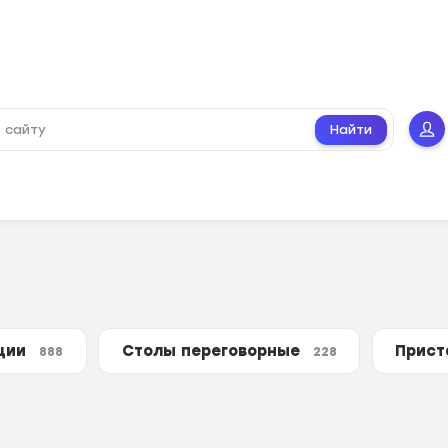
Найти
нции
Столы переговорные
Прист
888
228