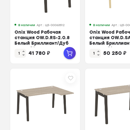
В наличии
Арт.: ЦБ-00063512
В наличии
Арт.: ЦБ-00
Onix Wood Рабочая
Onix Wood Рабо
станция OW.D.RS-2.0.8
станция OW.D.S
Белый Бриллиант/Дуб
Белый Бриллиан
Темный/Металл Ант...
Светлый/Металл
41 780
₽
50 250
₽
...