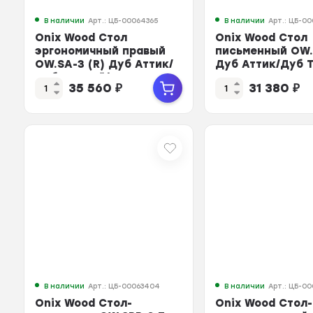
В наличии
Арт.: ЦБ-00064365
В наличии
Арт.: ЦБ-0
Onix Wood Стол
Onix Wood Стол
эргономичный правый
письменный OW.
OW.SA-3 (R) Дуб Аттик/
Дуб Аттик/Дуб 
Дуб Темный/Металл Ан...
Металл Антрацит
35 560
₽
31 380
₽
В наличии
Арт.: ЦБ-00063404
В наличии
Арт.: ЦБ-0
Onix Wood Стол-
Onix Wood Стол-