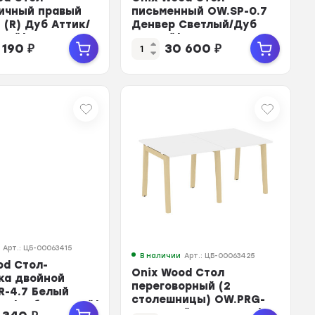
ичный правый
письменный OW.SP-0.7
 (R) Дуб Аттик/
Денвер Светлый/Дуб
ный/Металл Ан...
Темный/Металл
 190
₽
30 600
₽
Антрацит...
Арт.: ЦБ-00063415
В наличии
Арт.: ЦБ-00063425
od Стол-
Onix Wood Стол
ка двойной
переговорный (2
R-4.7 Белый
столешницы) OW.PRG-
нт/Дуб Светлый/
2.0 Белый Бриллиант/