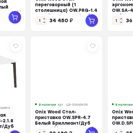
ной
переговорный (1
эргоном
елый
столешница) OW.PRG-1.4
OW.SA-4
Светлый/
Белый Бриллиант/Дуб
Дуб Тем
34 450
₽
36
Све...
В наличии
Арт.: ЦБ-00063405
В наличии
063514
Onix Wood Стол-
Onix Wo
чая
приставка OW.SPR-4.7
пристав
-2.1.8
Белый Бриллиант/Дуб
OW.D.SP
т/Дуб
Светлый/Металл Белый
Бриллиа
нт...