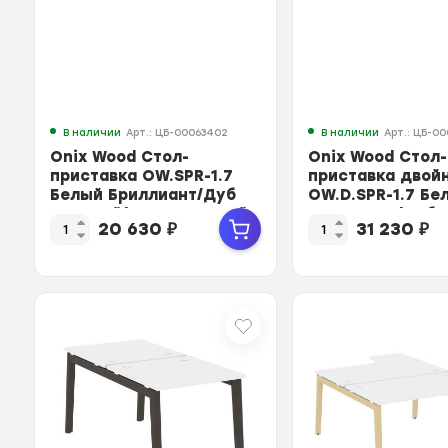
В наличии
Арт.: ЦБ-00063402
В наличии
Арт.: ЦБ-00
Onix Wood Стол-
Onix Wood Стол-
приставка OW.SPR-1.7
приставка двой
Белый Бриллиант/Дуб
OW.D.SPR-1.7 Бе
Светлый/Металл Белый
Бриллиант/Дуб 
20 630
₽
31 230
₽
...
Мет...