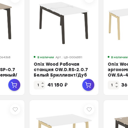
0064368
В наличии
Арт.: ЦБ-00063511
В наличии
Onix Wood Рабочая
Onix Wo
SP-0.7
станция OW.D.RS-2.0.7
эргоном
Темный/
Белый Бриллиант/Дуб
OW.SA-4
 780*...
Темный/Металл Ант...
Бриллиа
41 150
₽
36
Ме...