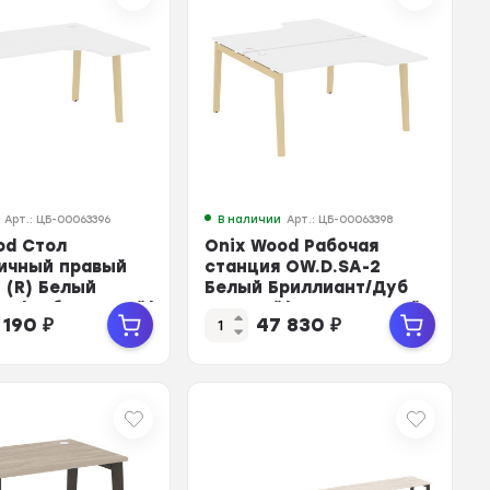
Арт.: ЦБ-00063396
В наличии
Арт.: ЦБ-00063398
od Стол
Onix Wood Рабочая
ичный правый
станция OW.D.SA-2
 (R) Белый
Белый Бриллиант/Дуб
нт/Дуб Светлый/
Светлый/Металл Белый
 190
₽
47 830
₽
...