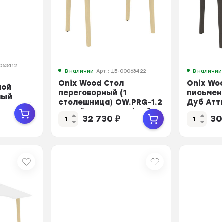
063412
В наличии
Арт.: ЦБ-00063422
В наличии
Onix Wood Стол
Onix Wo
ной
переговорный (1
письмен
лый
столешница) OW.PRG-1.2
Дуб Атт
Светлый/
Белый Бриллиант/Дуб
Металл 
32 730
₽
30
Све...