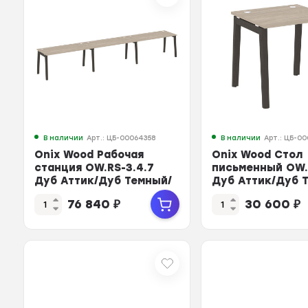
В наличии
Арт.: ЦБ-00064358
В наличии
Арт.: ЦБ-0
Onix Wood Рабочая
Onix Wood Стол
станция OW.RS-3.4.7
письменный OW.
Дуб Аттик/Дуб Темный/
Дуб Аттик/Дуб 
Металл Антрацит 47...
Металл Антрацит
76 840
₽
30 600
₽