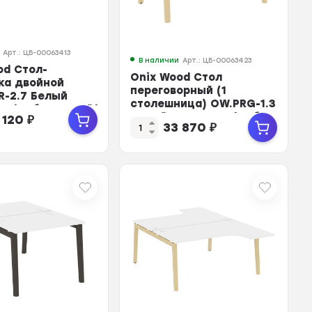
Арт.: ЦБ-00063413
В наличии
Арт.: ЦБ-00063423
od Стол-
Onix Wood Стол
ка двойной
переговорный (1
R-2.7 Белый
столешница) OW.PRG-1.3
нт/Дуб Светлый/
Белый Бриллиант/Дуб
 120
₽
33 870
₽
Све...