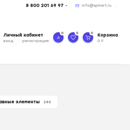
8 800 201 69 97
info@spmart.ru
0
0
0
Личный кабинет
Корзина
вход
регистрация
0
₽
авные элементы
240