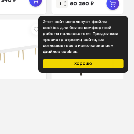
 340
₽
50 250
₽
Дуб Све...
Этот сайт использует файлы
cookies для более комфортной
работы пользователя. Продолжая
просмотр страниц сайта, вы
соглашаетесь с использованием
файлов cookies.
Хорошо
Арт.: ЦБ-00063309
В наличии
Арт.: ЦБ-00063515
od Рабочая
Onix Wood Рабочая
 OW.RS-3.4.7
станция OW.D.RS-2.2.7
риллиант/Дуб
Белый Бриллиант/Дуб
/Металл Белы...
Темный/Металл Ант...
 840
₽
42 700
₽