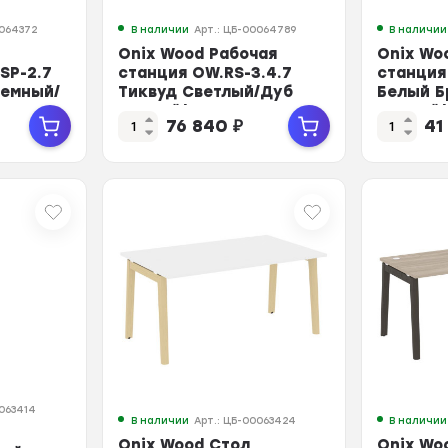
0064372
В наличии
Арт.: ЦБ-00064789
В наличии
Onix Wood Рабочая
Onix Wo
SP-2.7
станция OW.RS-3.4.7
станция 
Темный/
Тиквуд Светлый/Дуб
Белый Б
 1180...
Темный/Металл
Темный/
76 840
₽
41
Антрац...
0063414
В наличии
Арт.: ЦБ-00063424
В наличии
Onix Wood Стол
Onix Wo