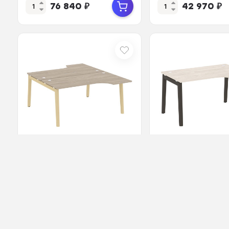
76 840
₽
42 970
₽
Антрацит ...
В наличии
Арт.: ЦБ-00064445
В наличии
Арт.: ЦБ-0
Onix Wood Рабочая
Onix Wood Стол
станция OW.D.SA-1 Дуб
эргономичный п
Аттик/Дуб Светлый/
OW.SA-3 (R) Ден
Металл Белый 1580*1...
Светлый/Дуб Те
48 990
₽
35 560
₽
Мета...