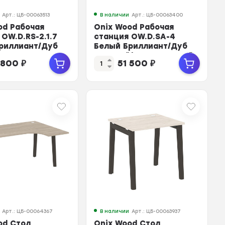
Арт.: ЦБ-00063513
В наличии
Арт.: ЦБ-00063400
od Рабочая
Onix Wood Рабочая
OW.D.RS-2.1.7
станция OW.D.SA-4
риллиант/Дуб
Белый Бриллиант/Дуб
Металл Ант...
Светлый/Металл Белый
 800
₽
51 500
₽
...
Арт.: ЦБ-00064367
В наличии
Арт.: ЦБ-00063937
od Стол
Onix Wood Стол