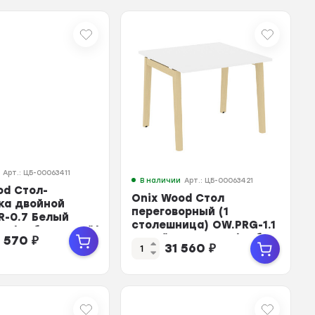
Арт.: ЦБ-00063411
В наличии
Арт.: ЦБ-00063421
od Стол-
Onix Wood Стол
ка двойной
переговорный (1
R-0.7 Белый
столешница) OW.PRG-1.1
нт/Дуб Светлый/
Белый Бриллиант/Дуб
 570
₽
31 560
₽
Све...