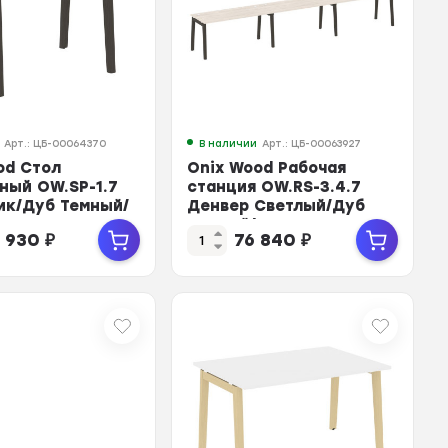
Арт.: ЦБ-00064370
В наличии
Арт.: ЦБ-00063927
od Стол
Onix Wood Рабочая
ный OW.SP-1.7
станция OW.RS-3.4.7
ик/Дуб Темный/
Денвер Светлый/Дуб
Антрацит 980*...
Темный/Металл
 930
₽
76 840
₽
Антрац...