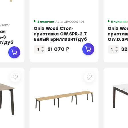
В наличии
Арт.: ЦБ-00063403
В наличии
063399
Onix Wood Стол-
Onix Wo
чая
приставка OW.SPR-2.7
пристав
A-3
Белый Бриллиант/Дуб
OW.D.SP
т/Дуб
Светлый/Металл Белый
Бриллиа
 Белый
21 070
₽
32
...
Мет...