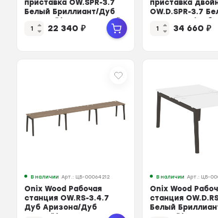
приставка OW.SPR-3.7
приставка двой
Белый Бриллиант/Дуб
OW.D.SPR-3.7 Б
Светлый/Металл Белый
Бриллиант/Дуб 
22 340
₽
34 660
₽
...
Мет...
В наличии
Арт.: ЦБ-00064212
В наличии
Арт.: ЦБ-00
Onix Wood Рабочая
Onix Wood Рабо
станция OW.RS-3.4.7
станция OW.D.RS
Дуб Аризона/Дуб
Белый Бриллиан
Темный/Металл
Темный/Металл А