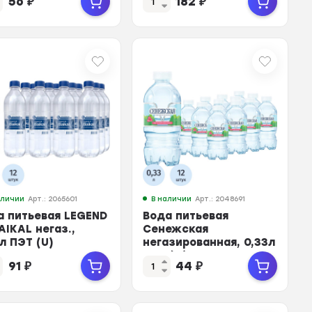
56
₽
182
₽
аличии
Арт.: 2065601
В наличии
Арт.: 2048691
а питьевая LEGEND
Вода питьевая
AIKAL негаз.,
Сенежская
л ПЭТ (U)
негазированная, 0,33л
ПЭТ (Л)
91
₽
44
₽