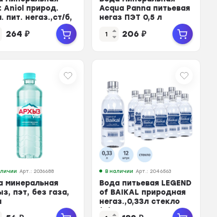
 Aniol природ.
Acqua Panna питьевая
. пит. негаз.,ст/б,
негаз ПЭТ 0,5 л
3л
264
₽
206
₽
аличии
Арт.: 2036688
В наличии
Арт.: 2046563
а минеральная
Вода питьевая LEGEND
з, пэт, без газа,
of BAIKAL природная
л
негаз.,0,33л стекло
(U)