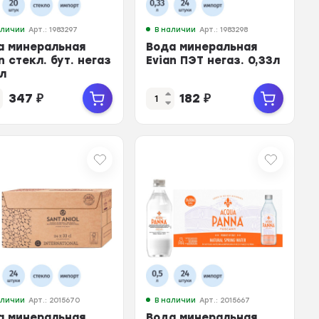
аличии
Арт.: 1983297
В наличии
Арт.: 1983298
а минеральная
Вода минеральная
n стекл. бут. негаз
Evian ПЭТ негаз. 0,33л
3л
347
₽
182
₽
аличии
Арт.: 2015670
В наличии
Арт.: 2015667
а минеральная
Вода минеральная