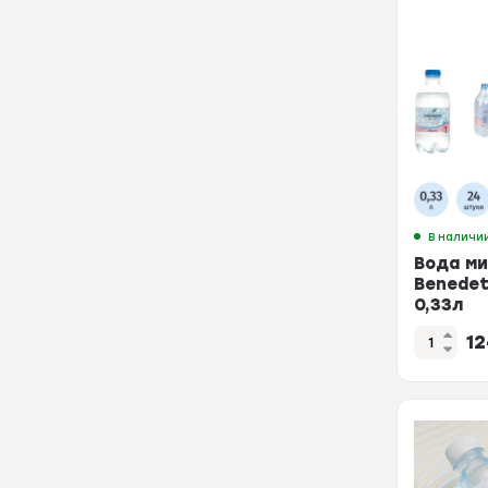
В наличи
Вода ми
Benedet
0,33л
1