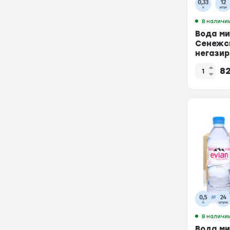
В наличи
Вода м
Сенежс
негазир
стекло,
8
В наличи
Вода м