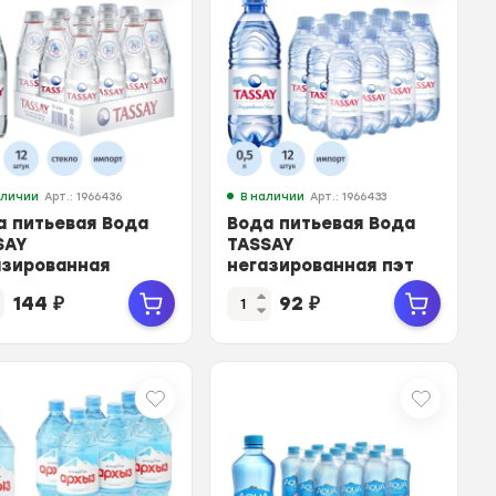
аличии
Арт.: 1966436
В наличии
Арт.: 1966433
а питьевая Вода
Вода питьевая Вода
SAY
TASSAY
азированная
негазированная пэт
кло 0,25л
0,5л
144
₽
92
₽