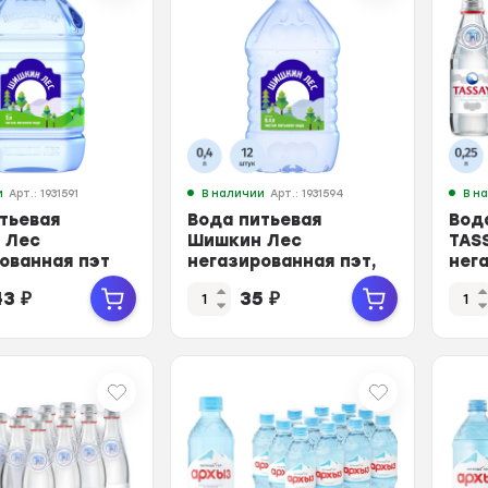
и
Арт.: 1931591
В наличии
Арт.: 1931594
В н
тьевая
Вода питьевая
Вод
 Лес
Шишкин Лес
TAS
ованная пэт
негазированная пэт,
нег
5л
0,4л
сте
43
₽
35
₽