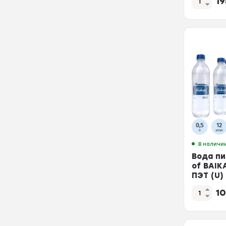
1
В наличи
Вода пи
of BAIKA
ПЭТ (U)
1