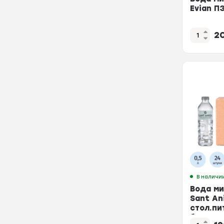
Evian ПЭ
2
В наличи
Вода м
Sant An
стол.пи
бут, 0,5