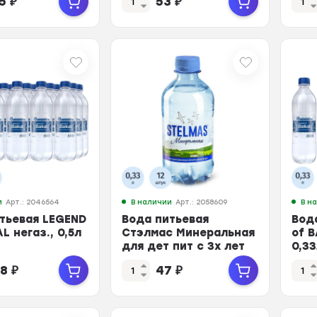
95
₽
53
₽
и
Арт.: 2046564
В наличии
Арт.: 2058609
В н
тьевая LEGEND
Вода питьевая
Вод
L негаз., 0,5л
Стэлмас Минеральная
of B
для дет пит с 3х лет
0,33
негаз 0,33л
08
₽
47
₽