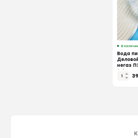
В наличи
Вода пи
Делово
негаз П
(U)
3
К