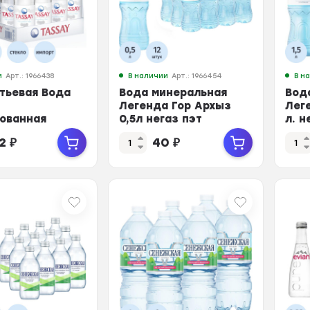
и
Арт.: 1966438
В наличии
Арт.: 1966454
В н
тьевая Вода
Вода минеральная
Вод
Легенда Гор Архыз
Лег
ованная
0,5л негаз пэт
л. н
0,5л
82
₽
40
₽