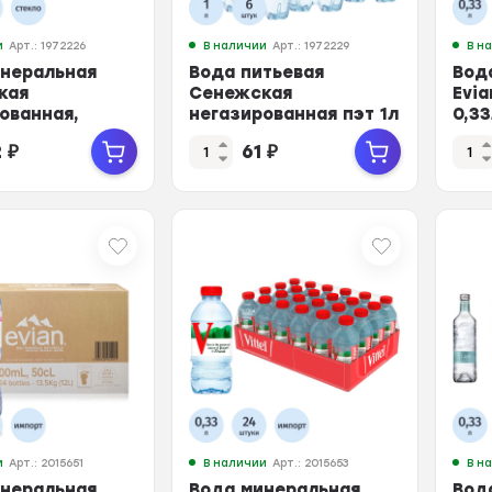
и
Арт.: 1972226
В наличии
Арт.: 1972229
В н
инеральная
Вода питьевая
Вод
кая
Сенежская
Evia
ованная,
негазированная пэт 1л
0,3
 0,33 л
2
₽
61
₽
и
Арт.: 2015651
В наличии
Арт.: 2015653
В н
инеральная
Вода минеральная
Вод