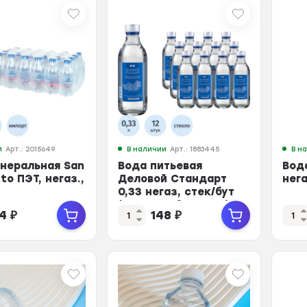
и
Арт.: 2015649
В наличии
Арт.: 1883445
В н
неральная San
Вода питьевая
Вод
to ПЭТ, негаз.,
Деловой Стандарт
нега
0,33 негаз, стек/бут
(LEGEND of BAIKAL)
24
₽
148
₽