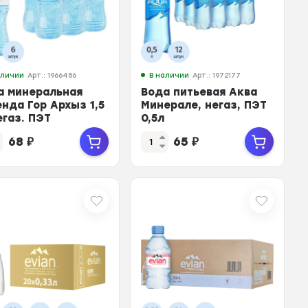
аличии
Арт.: 1966456
В наличии
Арт.: 1972177
а минеральная
Вода питьевая Аква
енда Гор Архыз 1,5
Минерале, негаз, ПЭТ
егаз. ПЭТ
0,5л
68
₽
65
₽