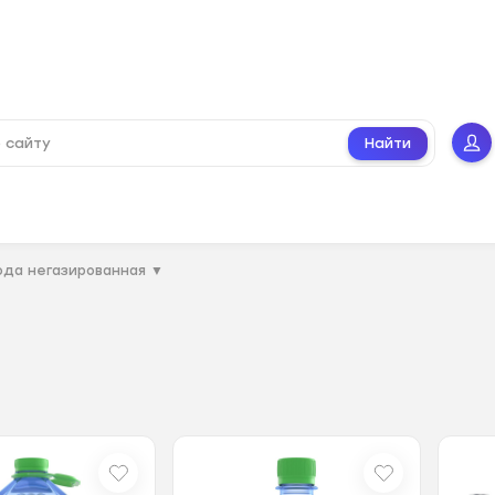
Найти
ода негазированная
▼