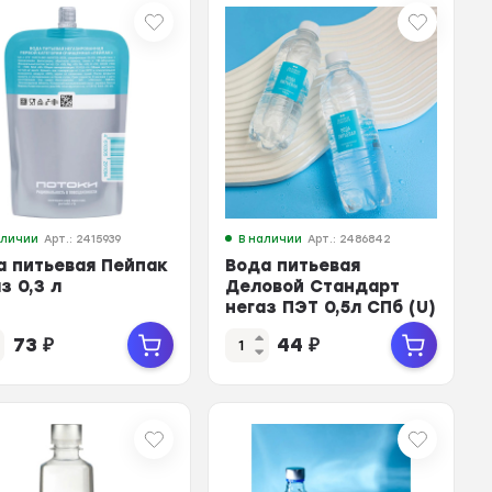
аличии
Арт.: 2415939
В наличии
Арт.: 2486842
а питьевая Пейпак
Вода питьевая
з 0,3 л
Деловой Стандарт
негаз ПЭТ 0,5л СПб (U)
73
₽
44
₽