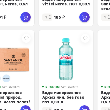
Т, негаз, 0,5л
Vittel негаз. ПЭТ 0,33л
Sant
стол
0,3
01
₽
186
₽
и
Арт.: 2015674
В наличии
Арт.: 2033719
В н
инеральная
Вода минеральная
Вод
iol природ.
Архыз мин. без газа
Архы
т. негаз.пласт/
пэт 0,33 л
0,5 
л