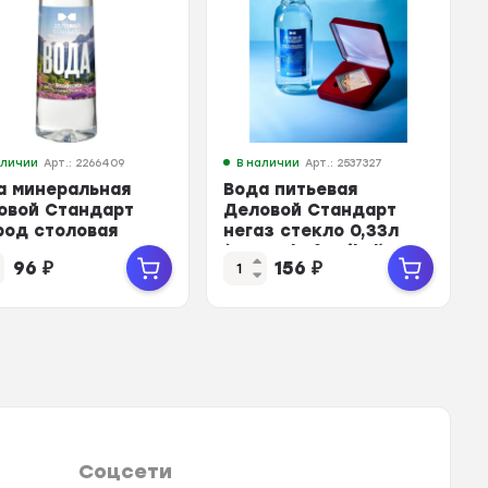
аличии
Арт.: 2266409
В наличии
Арт.: 2537327
а минеральная
Вода питьевая
овой Стандарт
Деловой Стандарт
род столовая
негаз стекло 0,33л
аз ПЭТ 0,45л
(Legend of Baikal) СПБ
96
₽
156
₽
Соцсети