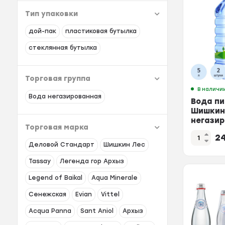
Тип упаковки
дой-пак
пластиковая бутылка
стеклянная бутылка
Торговая группа
В наличи
Вода негазированная
Вода пи
Шишкин
негазир
Торговая марка
термо, 
2
Деловой Стандарт
Шишкин Лес
Tassay
Легенда гор Архыз
Legend of Baikal
Aqua Minerale
Сенежская
Evian
Vittel
Acqua Panna
Sant Aniol
Архыз