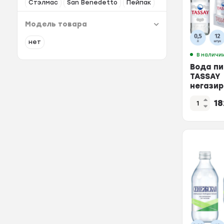
Стэлмас
San Benedetto
Пейпак
Модель товара
нет
В наличи
Вода пи
TASSAY
негазир
стекло 
1