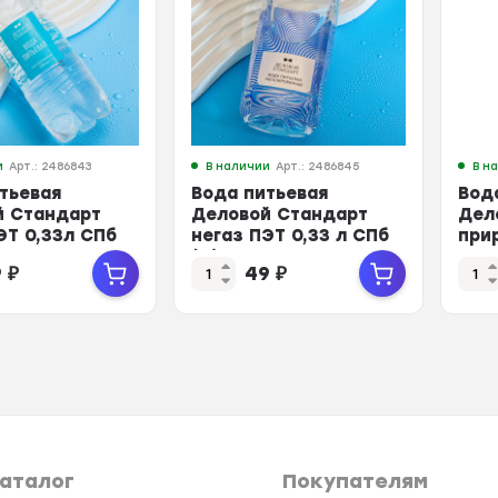
и
Арт.: 2486843
В наличии
Арт.: 2486845
В н
тьевая
Вода питьевая
Вод
й Стандарт
Деловой Стандарт
Дел
ЭТ 0,33л СПб
негаз ПЭТ 0,33 л СПб
при
(U)
нег
9
₽
49
₽
аталог
Покупателям