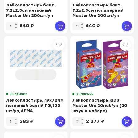
Лейкопластырь бакт.
Лейкопластырь бакт.
7,2х2,3см нетканый
7,2х2,3см полимерный
Master Uni 200шт/уп
Master Uni 200шт/уп
540
₽
540
₽
В наличии
В наличии
Лейкопластырь, 19х72мм
Лейкопластырь KIDS
нетканый белый ПЭ,100
Master Uni 20наб/уп (20
шт/уп,АРМА
штук в наборе)
383
₽
2 377
₽