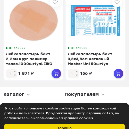
В наличии
В наличии
Лейкопластырь бакт.
Лейкопластырь бакт.
2,2см круг полимер.
3,8х3,8см нетканый
телес.1000шт/упLEIKO
Master Uni 50шт/уп
1 871
₽
156
₽
Каталог
Покупателям
В данный момент соцсети в стадии разработки
Этот сайт использует файлы cookies для более комфортной
работы пользователя. Продолжая просмотр страниц сайта, вы
соглашаетесь с использованием файлов cookies.
Хорошо