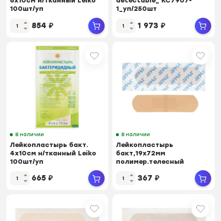
6х10см н/тканный Leiko
detectable_ КС7907-
100шт/уп
1_уп/250шт
854
₽
1 973
₽
В наличии
В наличии
Лейкопластырь бакт.
Лейкопластырь
4х10см н/тканный Leiko
бакт,19х72мм
100шт/уп
полимер.телесный
ПЭ,100шт/уп,АРМА
665
₽
367
₽