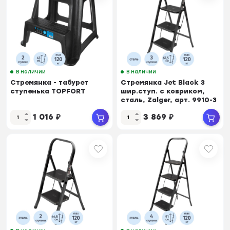
В наличии
В наличии
Стремянка - табурет
Стремянка Jet Black 3
ступенька TOPFORT
шир.ступ. с ковриком,
сталь, Zalger, арт. 9910-3
1 016
₽
3 869
₽