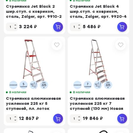
В наличии
В наличии
Стремянка Jet Black 2
Стремянка Jet Black 4
шир.ступ. с ковриком,
шир.ступ. с ковриком,
сталь, Zalger, арт. 9910-2
сталь, Zalger, арт. 9920-4
3 224
₽
5 486
₽
В наличии
В наличии
Стремянка алюминиевая
Стремянка алюминиевая
усиленная 225 кг 5
усиленная 225 кг 7
ступеней, пл. лоток
ступеней (130 мм) Новая
Новая Высота
Высота
12 867
₽
19 846
₽