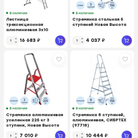
В наличии
В наличии
Лестница
Стремянка стальная 5
трехсекционная
ступеней Новая Высота
алюминиевая 3х10
ступеней TOPFORT
16 683
₽
4 037
₽
В наличии
В наличии
Стремянка алюминиевая
Стремянка 8 ступеней,
усиленная 225 кг 3
алюминиевая, СИБРТЕХ
ступени, Новая Высота
(97718)
7 010
₽
10 444
₽