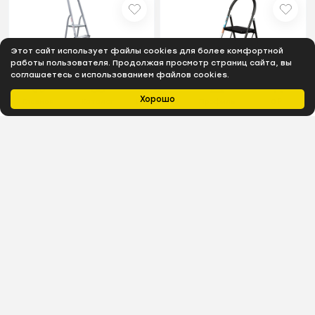
Этот сайт использует файлы cookies для более комфортной
работы пользователя. Продолжая просмотр страниц сайта, вы
соглашаетесь с использованием файлов cookies.
Хорошо
Главная
Каталог
Избранное
Профиль
0
₽
В наличии
В наличии
Стремянка ст./ал. Новая
Стремянка стул c
Высота NV 1137, 1х6 ступ.
широкими ступенями
130 мм 1137106
Topfort, 4 ст
8 353
₽
7 297
₽