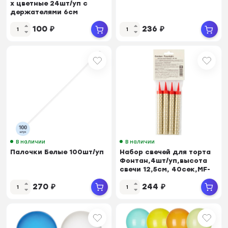
х цветные 24шт/уп с
держателями 6см
(6024918)MC
100
₽
236
₽
В наличии
В наличии
Палочки Белые 100шт/уп
Набор свечей для торта
Фонтан,4шт/уп,высота
свечи 12,5см, 40сек,MF-
001
270
₽
244
₽