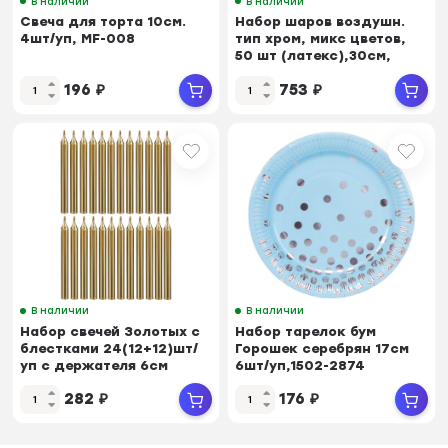
В наличии
В наличии
Свеча для торта 10см.
Набор шаров воздушн.
4шт/уп, MF-008
тип хром, микс цветов,
50 шт (латекс),30см,
90342
196
₽
753
₽
В наличии
В наличии
Набор свечей Золотых с
Набор тарелок бум
блестками 24(12+12)шт/
Горошек серебрян 17см
уп с держателя 6см
6шт/уп,1502-2874
арт.6050528
282
₽
176
₽