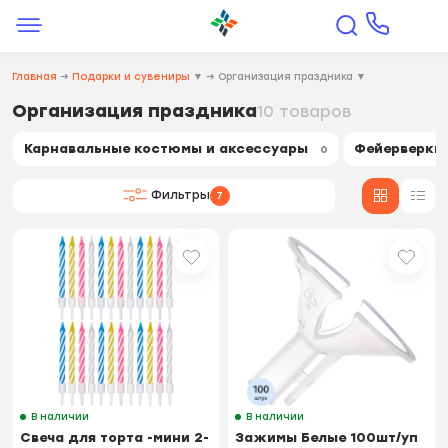
Главная
→
Подарки и сувениры
▼
→
Организация праздника
▼
Организация праздника
10 товаров
Карнавальные костюмы и аксессуары
Фейерверки
0
Фильтры
7
В наличии
В наличии
Свеча для торта -мини 2-
Зажимы Белые 100шт/уп