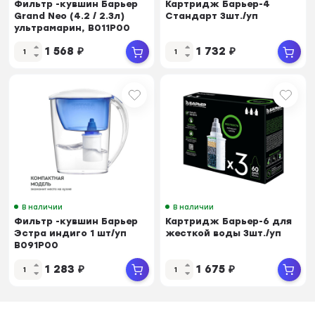
Фильтр -кувшин Барьер
Картридж Барьер-4
Grand Neo (4.2 / 2.3л)
Стандарт 3шт./уп
ультрамарин, B011P00
1 568
₽
1 732
₽
В наличии
В наличии
Фильтр -кувшин Барьер
Картридж Барьер-6 для
Эстра индиго 1 шт/уп
жесткой воды 3шт./уп
В091Р00
1 283
₽
1 675
₽