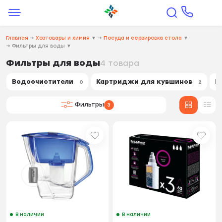
Главная
→
Хозтовары и химия
▼
→
Посуда и сервировка стола
▼
→
Фильтры для воды
▼
Фильтры для воды
4 товара
Водоочистители
Картриджи для кувшинов
К
0
2
Фильтры
3
В наличии
В наличии