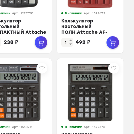
аличии
Арт.: 1277753
В наличии
Арт.: 1572672
ькулятор
Калькулятор
тольный
настольный
ПАКТНЫЙ Attache
ПОЛН.Attache AF-
-777-10C 10-ти
888,12р,дв.пит,204x158мм,
238
₽
492
₽
рядныйчерн
темно-крас
аличии
Арт.: 1550713
В наличии
Арт.: 1572675