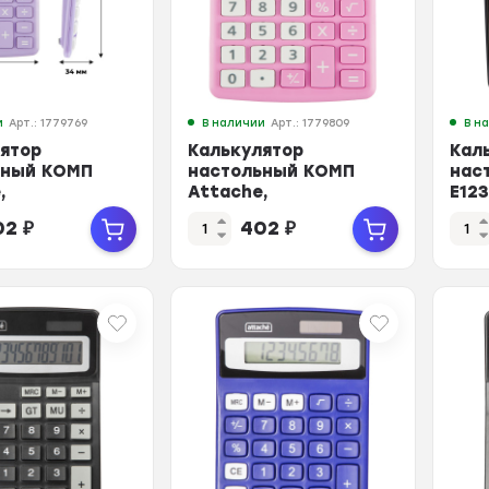
и
Арт.: 1779769
В наличии
Арт.: 1779809
В н
ятор
Калькулятор
Кал
ьный КОМП
настольный КОМП
нас
,
Attache,
E123
,8р,дв. пит,
AС-223R,8р,дв. пит,
145
02
₽
402
₽
134x107x34
розовый,134x107x34