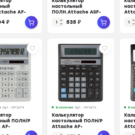
ятор
Калькулятор
Кал
ьный
настольный
нас
tache AF-
ПОЛН.Attache ASF-
Att
,дв.пит,204x158мм,
888,12р,дв.пит,204x158мм,ч/
12ра
04
₽
535
₽
син
з
дв.
чер
и
Арт.: 1572674
В наличии
Арт.: 1572676
В н
ятор
Калькулятор
Кал
ьный ПОЛН/Р
настольный ПОЛН/Р
нас
 AF-
Attache AF-
Att
,дв.пит,204x158мм,
888,14р,дв.пит,204x158мм,черны
16ти