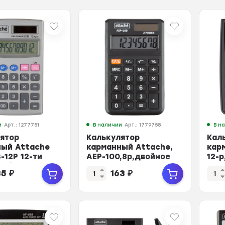
и
Арт.: 1277751
В наличии
Арт.: 1779758
В н
ятор
Калькулятор
Кал
ный Attache
карманный Attache,
карм
-12P 12-ти
AEP-100,8р,двойное
12-р
ный
питание, черн
120
35
₽
163
₽
истый