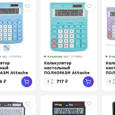
и
Арт.: 1779743
В наличии
Арт.: 1779802
В н
ятор
Калькулятор
Кал
ьный
настольный
нас
АЗМ Attache
ПОЛНОРАЗМ Attache
ПОЛ
AF-
AF-
16
₽
717
₽
2р,дв.пит,гол,198x153x42
447M,12р,дв.пит,мятн,198x153x4
447