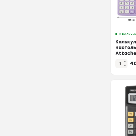
В наличи
Калькул
настол
Attache
AС-223P
4
фиолет,