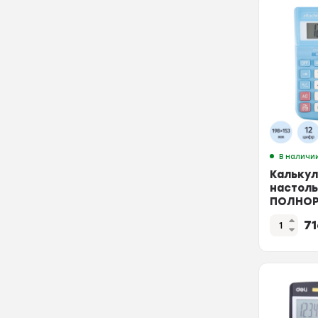
В наличи
Калькул
настол
ПОЛНОР
AF-
7
447BL,1