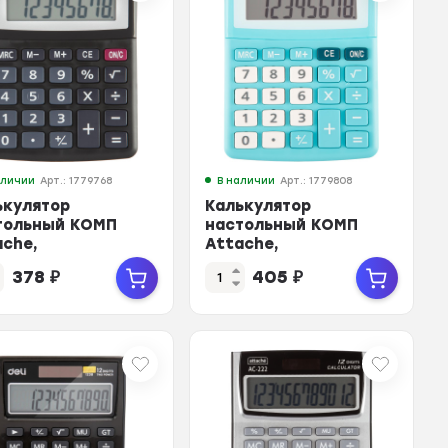
аличии
Арт.: 1779768
В наличии
Арт.: 1779808
ькулятор
Калькулятор
тольный КОМП
настольный КОМП
ache,
Attache,
23B,8р,дв. пит,
AС-223M,8р,дв. пит,
378
₽
405
₽
н,134x107x34
мятный,134x107x34