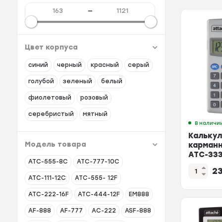
—
Цвет корпуса
синий
черный
красный
серый
голубой
зеленый
белый
фиолетовый
розовый
серебристый
мятный
В наличи
Калькул
Модель товара
карман
ATC-333
ATC-555-8C
ATC-777-10C
разряд
2
серебр
ATC-111-12C
ATC-555- 12F
ATC-222-16F
ATC-444-12F
EM888
AF-888
AF-777
AC-222
ASF-888