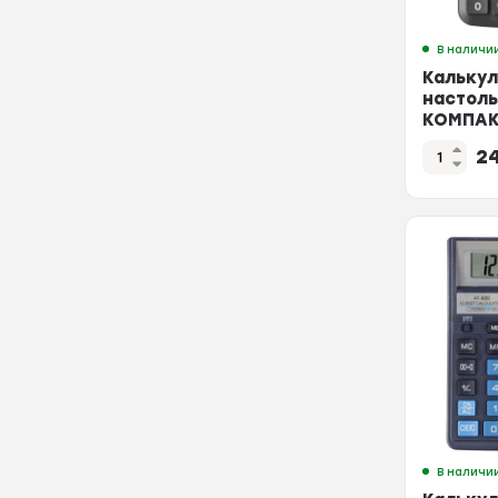
В наличи
Калькул
настол
КОМПАК
ATC-111
2
разряд
В наличи