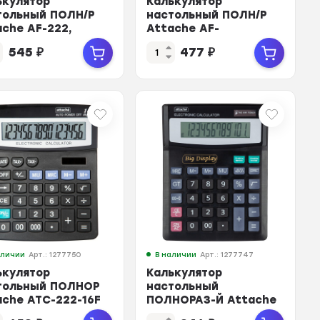
ькулятор
Калькулятор
тольный ПОЛН/Р
настольный ПОЛН/Р
ache AF-222,
Attache AF-
з,
777,12р,дв.пит,200x155мм,
545
₽
477
₽
пит,203x158мм,
черный
н
аличии
Арт.: 1277750
В наличии
Арт.: 1277747
ькулятор
Калькулятор
тольный ПОЛНОР
настольный
ache ATC-222-16F
ПОЛНОРАЗ-Й Attache
й
 разр чер
ATC-444-