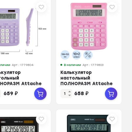
аличии
Арт.: 1779804
В наличии
Арт.: 1779803
ькулятор
Калькулятор
тольный
настольный
НОРАЗМ Attache
ПОЛНОРАЗМ Attache
AF-
659
₽
658
₽
2
P,12р,дв.пит,фиол,198x153x42
447R,12р,дв.пит,роз,198x153