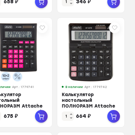
658
₽
346
₽
x160x48
12F12раз.дв.пит,192x148мм
аличии
Арт.: 1779741
В наличии
Арт.: 1779742
ькулятор
Калькулятор
тольный
настольный
НОРАЗМ Attache
ПОЛНОРАЗМ Attache
46BR,12р,дв.п,ч/
AF-
675
₽
664
₽
,203x153x48
447B,12р,дв.пит,черн,198x15