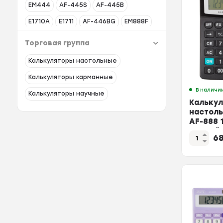
EM444
AF-445S
AF-445B
E1710A
E1711
AF-446BG
EM888F
AС-223M
AF-447M
AС-223R
Торговая группа
E1238
EM01420
E39259
KF-444
Калькуляторы настольные
AF-447B
AС-223B
AF-447R
Калькуляторы карманные
AF-446BR
AF-447BL
AF-447P
В наличи
Калькуляторы научные
Калькул
AC-223P
настол
AF-888 
черный 
6