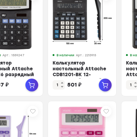
и
Арт.: 1559247
В наличии
Арт.: 2213915
В н
ятор
Калькулятор
Кал
ьный Attache
настольный Attache
нас
16 разрядный
CDB1201-BK 12-
Att
210x165x48 мм
разрядный черный
AС-2
87
₽
501
₽
205x155x35 мм
чер