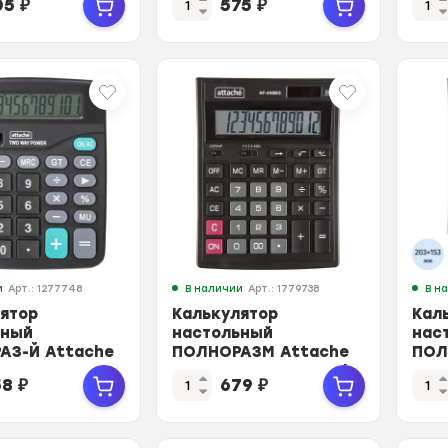
05
₽
575
₽
208
и
Арт.: 1277748
В наличии
Арт.: 1779738
В н
ятор
Калькулятор
Кал
ьный
настольный
нас
АЗ-Й Attache
ПОЛНОРАЗМ Attache
ПОЛ
-
AF-446BG,12р,дв.п,ч/
AF-4
58
₽
679
₽
з.дв.пит.180x145мм
сер,203x153x48
роз