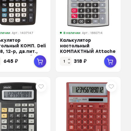
аличии
Арт.: 1407147
В наличии
Арт.: 1550714
ькулятор
Калькулятор
тольный КОМП. Deli
настольный
8, 12-р, дв.пит.,
КОМПАКТНЫЙ Attache
х105мм, серый
AC-
645
₽
318
₽
222,12р,дв.пит,144x107cереб