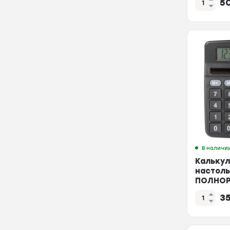
5
белый
В наличи
Калькул
настол
ПОЛНОР
ATC-555
3
12F12ра