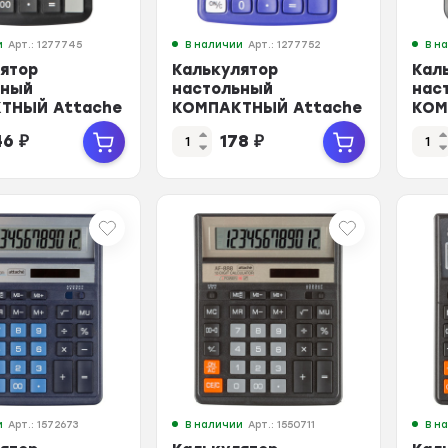
и
Арт.: 1277745
В наличии
Арт.: 1277752
В н
ятор
Калькулятор
Кал
ьный
настольный
нас
ТНЫЙ Attache
КОМПАКТНЫЙ Attache
КОМ
-12C 12-ти
ATC-555-8C 8-ми
ATC
46
₽
178
₽
ныйчерн
разрядныйсиний
раз
и
Арт.: 1572673
В наличии
Арт.: 1550711
В н