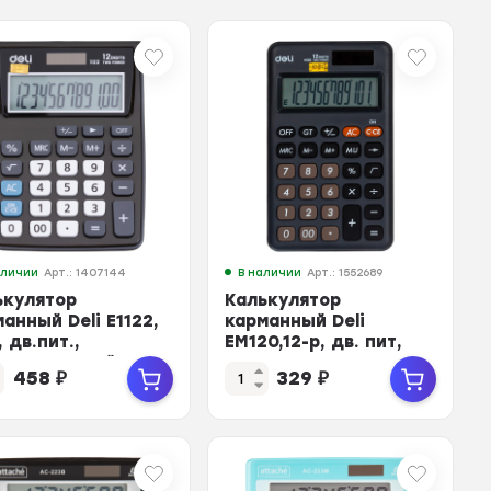
аличии
Арт.: 1407144
В наличии
Арт.: 1552689
ькулятор
Калькулятор
анный Deli E1122,
карманный Deli
, дв.пит.,
EM120,12-р, дв. пит,
х86мм, серый
118x70мм, темно-
458
₽
329
₽
серый