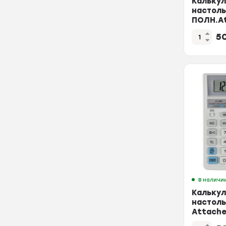
Калькул
настол
ПОЛН.At
888,12р
5
темно-
В наличи
Калькул
настол
Attache
888,12р