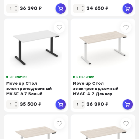
Бриллиант/Металл
Бриллиант/Металл
36 390
₽
34 650
₽
Черный 1580*72...
Черный 1180*72...
В наличии
В наличии
Move up Стол
Move up Стол
электроподъемный
электроподъемный
MV.SE-3.7 Белый
MV.SE-4.7 Денвер
Бриллиант/Металл
Светлый/Металл Белый
35 500
₽
36 390
₽
Черный 1380*72...
1580*720*...