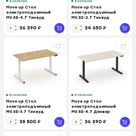
В наличии
В наличии
Move up Стол
Move up Стол
электроподъемный
электроподъемный
MV.SE-4.7 Тиквуд
MV.SE-2.7 Тиквуд
Светлый/Металл Белый
Светлый/Металл Белый
36 390
₽
34 650
₽
1580*720*...
1180*720*...
В наличии
В наличии
Move up Стол
Move up Стол
электроподъемный
электроподъемный
MV.SE-3.7 Тиквуд
MV.SE-4.7 Денвер
Светлый/Металл Белый
Светлый/Металл Черный
35 500
₽
36 390
₽
1380*720*...
1580*720...