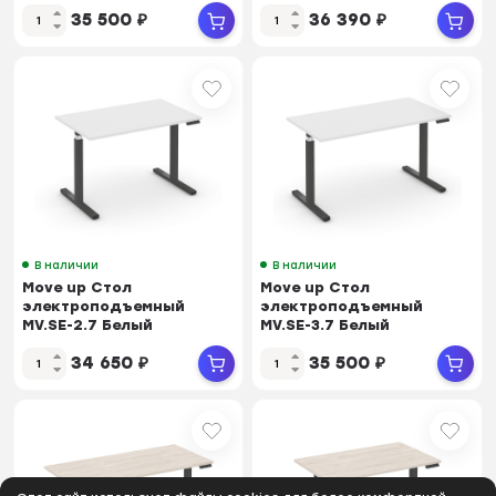
Светлый/Металл Черный
Бриллиант/Металл
35 500
₽
36 390
₽
1380*720...
Антрацит 1580*...
В наличии
В наличии
Move up Стол
Move up Стол
электроподъемный
электроподъемный
MV.SE-2.7 Белый
MV.SE-3.7 Белый
Бриллиант/Металл
Бриллиант/Металл
34 650
₽
35 500
₽
Антрацит 1180*...
Антрацит 1380*...