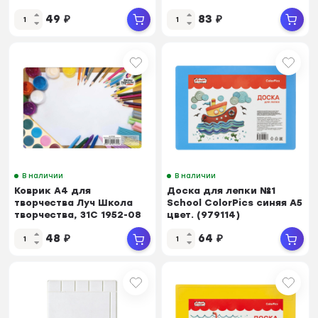
49
₽
83
₽
В наличии
В наличии
Коврик А4 для
Доска для лепки №1
творчества Луч Школа
School ColorPics синяя А5
творчества, 31С 1952-08
цвет. (979114)
48
₽
64
₽