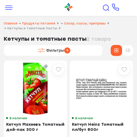
Главная
→
Продукты питания
▼
→
Сахар, соусы, приправы
▼
→
Кетчупы и томатные пасты
▼
Кетчупы и томатные пасты
2 товара
Фильтры
5
В наличии
В наличии
Кетчуп Махеевъ Томатный
Кетчуп Heinz Томатный
дой-пак 300 г
пл/бут 800г