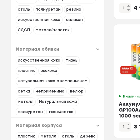
/240 АА
4
ser(min
сталь
полиуретан
резина
искусственная кожа
силикон
ЛДСП
металл/пластик
Материал обивки
искусственная кожа
ткань
пластик
экокожа
натуральная кожа с компаньоном
сетка
неприменимо
велюр
В наличи
металл
Натуральная кожа
Аккуму
GP100A
полиуретан
ткань/сетка
1000 se
950mAh
искусственная кожа/сетка/ткань
Материал корпуса
3
ткань/сетка/экокожа
флок
пластик
металл
сталь
дерево