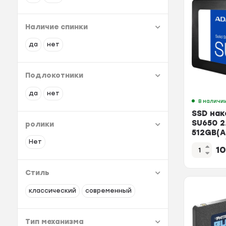
Наличие спинки
да
нет
Подлокотники
да
нет
В наличи
SSD нак
SU650 2
ролики
512GB(
512GT-R
Нет
1
Стиль
классический
современный
Тип механизма