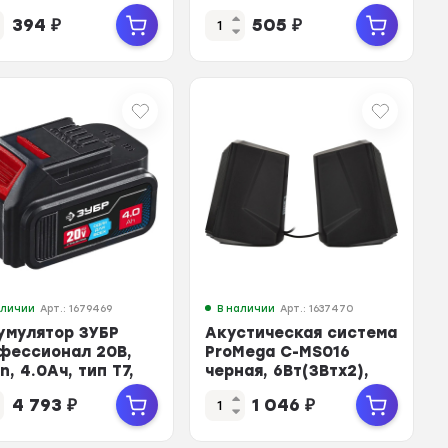
AAHCRGY-2CRCB2
85AAAHCRGY-2CRCB2
394
₽
505
₽
2шт
бл/2шт
аличии
Арт.: 1679469
В наличии
Арт.: 1637470
умулятор ЗУБР
Акустическая система
фессионал 20В,
ProMega C-MS016
on, 4.0Ач, тип T7,
черная, 6Вт(3Втx2),
-20-4
USB, RGB
4 793
₽
1 046
₽