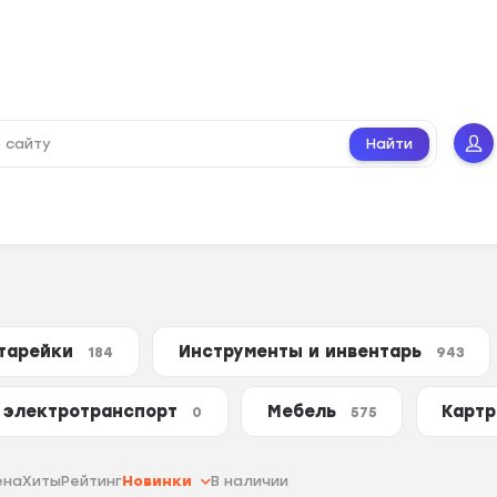
Найти
атарейки
Инструменты и инвентарь
184
943
 электротранспорт
Мебель
Картр
0
575
ена
Хиты
Рейтинг
Новинки
В наличии