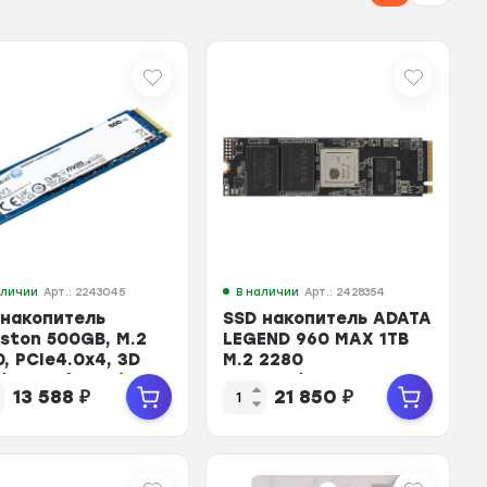
аличии
Арт.: 2243045
В наличии
Арт.: 2428354
 накопитель
SSD накопитель ADATA
gston 500GB, M.2
LEGEND 960 MAX 1TB
, PCIe4.0x4, 3D
M.2 2280
 (SNV3S/500G)
PCIe4x4(ALEG-960M-
13 588
₽
21 850
₽
1TCS)