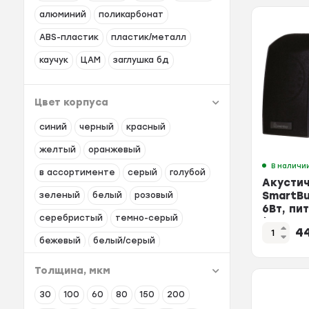
искусственная кожа/сетка
ЛДСП
алюминий
поликарбонат
рециклированная кожа с
ABS-пластик
пластик/металл
компаньоном
каучук
ЦАМ
заглушка бд
экокожа/сетка
рециклированная кожа
Цвет корпуса
экокожа/ткань
кожзаменитель
синий
черный
красный
сетка TW/сетка Е
ткань велюр
желтый
оранжевый
В наличи
в ассортименте
серый
голубой
Акустич
SmartB
зеленый
белый
розовый
6Вт, пи
серебристый
темно-серый
(SBA-10
4
бежевый
белый/серый
черный/оранжевый
Толщина, мкм
черный/желтый
белый/черный
30
100
60
80
150
200
жёлтый/чёрный
заглушка бд