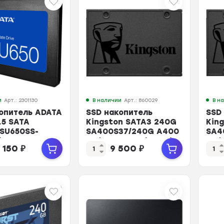
и
Арт.: 2301130
В наличии
Арт.: 860029
В н
опитель ADATA
SSD накопитель
SSD
.5 SATA
Kingston SATA3 240G
Kin
ASU650SS-
SA400S37/240G A400
SA4
)
2.5(SA400S37/240G)
2.5
0 150
₽
9 500
₽