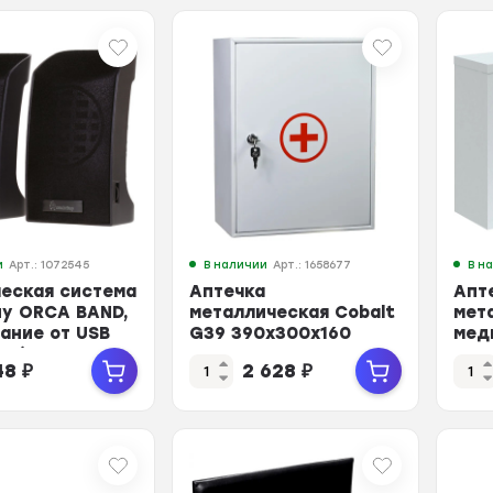
и
Арт.: 1072545
В наличии
Арт.: 1658677
В н
еская система
Аптечка
Апт
uy ORCA BAND,
металлическая Cobalt
мет
тание от USB
G39 390x300x160
мед
00)
300
48
₽
2 628
₽