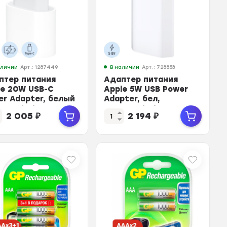
аличии
Арт.: 1287449
В наличии
Арт.: 728853
птер питания
Адаптер питания
le 20W USB-C
Apple 5W USB Power
er Adapter, белый
Adapter, бел,
E3ZM/A /
MD813ZM/A /
2 005
₽
2 194
₽
V3ZM/A
MGN13ZM/A