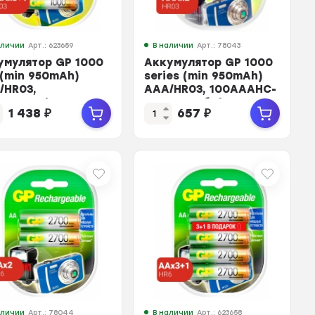
аличии
Арт.: 623659
В наличии
Арт.: 78043
умулятор GP 1000
Аккумулятор GP 1000
 (min 950mAh)
series (min 950mAh)
/HR03,
АAA/HR03, 100AAAHC-
AAAHC3/1-
2DECRC2, бл/2шт
1 438
₽
657
₽
CRC4,бл/4шт
аличии
Арт.: 78044
В наличии
Арт.: 623658