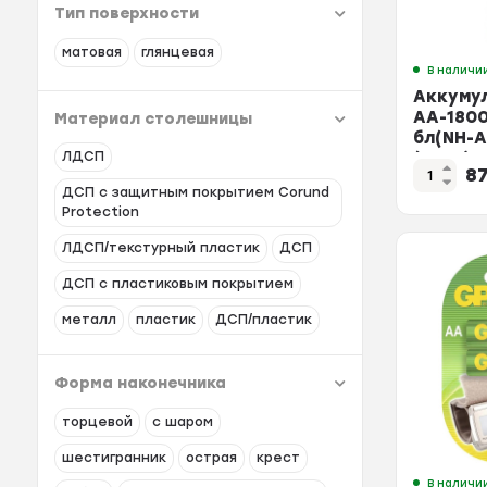
Тип поверхности
матовая
глянцевая
В наличи
Аккумул
AA-180
Материал столешницы
бл(NH-A
ЛДСП
(3001)
8
ДСП с защитным покрытием Corund
Protection
ЛДСП/текстурный пластик
ДСП
ДСП с пластиковым покрытием
металл
пластик
ДСП/пластик
Форма наконечника
торцевой
с шаром
шестигранник
острая
крест
В наличи