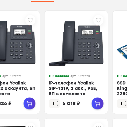
и
Арт.: 1371771
В наличии
Арт.: 1371773
В н
фон Yealink
IP-телефон Yealink
SSD
 2 аккаунта, БП
SIP-T31P, 2 акк., PoE,
Kin
екте
БП в комплекте
2280
TLC
126
₽
6 018
₽