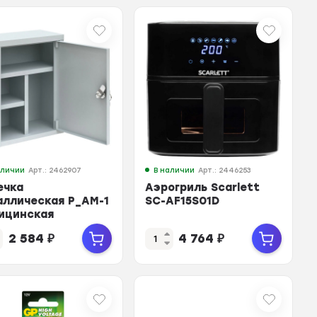
аличии
Арт.: 2462907
В наличии
Арт.: 2446253
ечка
Аэрогриль Scarlett
аллическая P_АМ-1
SC-AF15S01D
ицинская
х160х373
2 584
₽
4 764
₽