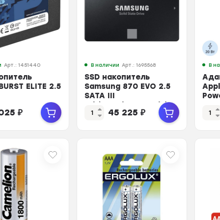
и
Арт.: 1451440
В наличии
Арт.: 1695568
В н
опитель
SSD накопитель
Ада
BURST ELITE 2.5
Samsung 870 EVO 2.5
App
SATA III
Pow
BE240GS25SSDR)
1Tb(R560/W530MB/s)
MHJ
 025
₽
45 225
₽
(MZ-77E1T0BW)
MUV