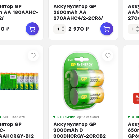
лятор GP
Аккумулятор GP
Акк
h АА 180AAHC-
2600mAh AA
AA/
2/
270AAHC4/2-2CR6/
270
CRGY-2CRC82
270AAHC4/2RSY-
2DE
70
₽
2 970
₽
2CRCB6 бл/6шт
2DE
и
Арт.: 1654298
В наличии
Арт.: 2382864
В н
лятор GP
Аккумулятор GP
Акк
C-
3000mAh D
650
0AAHCRGY-B12
300DHCRGY-2CRCB2
GP6