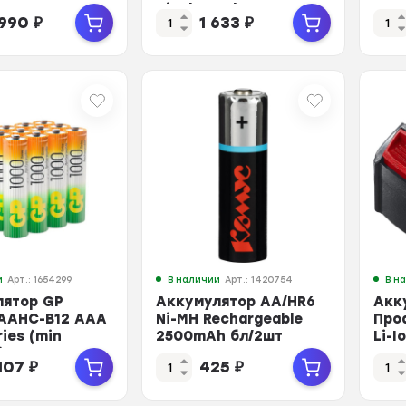
 2700
Ni-Mh 2шт/уп
65A
 990
₽
1 633
₽
2600mAh) 12шт
бл/
и
Арт.: 1654299
В наличии
Арт.: 1420754
В н
лятор GP
Аккумулятор АА/HR6
Акк
AAHC-B12 ААА
Ni-MH Rechargeable
Про
ries (min
2500mAh бл/2шт
Li-I
)12 шт
ST7
 107
₽
425
₽