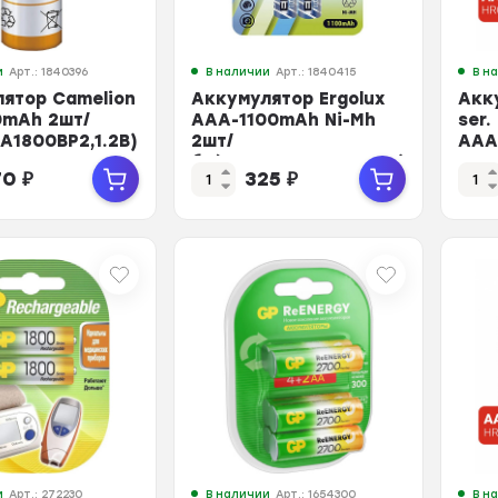
и
Арт.: 1840396
В наличии
Арт.: 1840415
В н
ятор Camelion
Аккумулятор Ergolux
Акк
0mAh 2шт/
AAA-1100mAh Ni-Mh
ser.
A1800BP2,1.2В)
2шт/
AAA
бл(NHAAA1100BL2,1.2В)
100
70
₽
325
₽
(12446)
2DE
и
Арт.: 272230
В наличии
Арт.: 1654300
В н