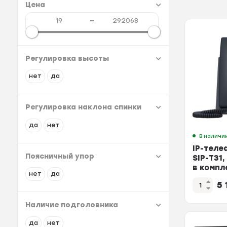
Цена
—
Регулировка высоты
нет
да
Регулировка наклона спинки
да
нет
В наличи
IP-теле
Поясничный упор
SIP-T31,
в компл
нет
да
5 
Наличие подголовника
да
нет