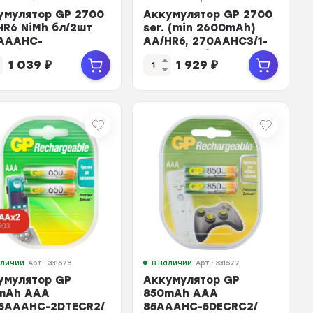
умулятор GP 2700
Аккумулятор GP 2700
HR6 NiMh бл/2шт
ser. (min 2600mAh)
AAAHC-
AA/HR6, 270AAHC3/1-
CR2/270AAHC-
2DECRC4, бл/4шт
1 039
₽
1 929
₽
CRC2
аличии
Арт.: 331578
В наличии
Арт.: 331577
умулятор GP
Аккумулятор GP
mAh AAA
850mAh AAA
5AAAHC-2DTECR2/
85AAAHC-5DECRC2/