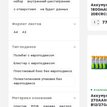
набор
внутренний шестигранник
Аккуму
1800mA
с отверстием
не будет данных
2DECRC
180AAH
7
бл/2шт
Формат листов
А4
А3
Тип подвеса
Полибег с европодвесом
Блистер с европодвесом
Пластиковый бокс без европодвеса
Полиэтиленовая упаковка без
европодвеса
В наличи
Аккуму
Материал основания
270AAH
B12/27
пластик
МДФ
дерево
металл