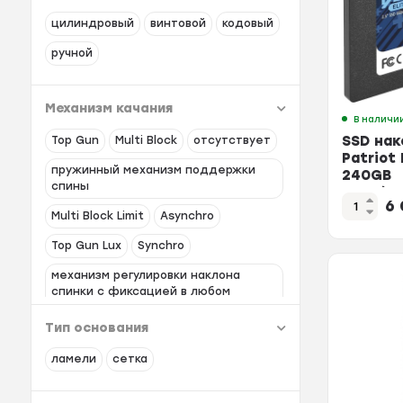
цилиндровый
винтовой
кодовый
ручной
Механизм качания
В наличи
SSD нак
Top Gun
Multi Block
отсутствует
Patriot 
пружинный механизм поддержки
240GB
спины
SATA(P
6
Multi Block Limit
Asynchro
Top Gun Lux
Synchro
механизм регулировки наклона
спинки с фиксацией в любом
положении
Тип основания
Пиастра
ламели
сетка