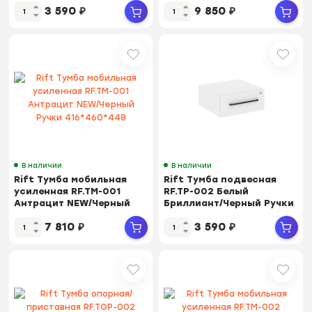
3 590
₽
9 850
₽
В наличии
В наличии
Rift Тумба мобильная
Rift Тумба подвесная
усиленная RF.TM-001
RF.TP-002 Белый
Антрацит NEW/Черный
Бриллиант/Черный Ручки
Ручки 416*460*448
347*379*169
7 810
₽
3 590
₽