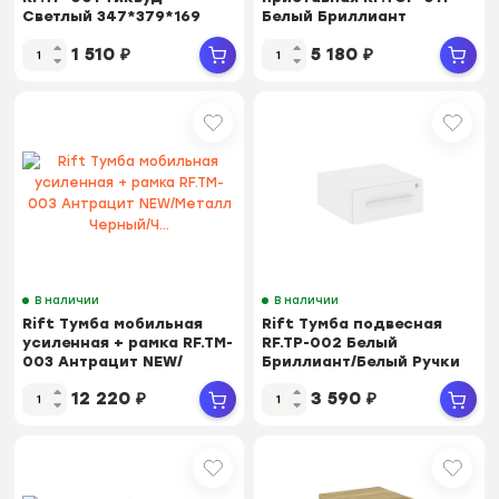
Светлый 347*379*169
Белый Бриллиант
600*450*523
1 510
₽
5 180
₽
В наличии
В наличии
Rift Тумба мобильная
Rift Тумба подвесная
усиленная + рамка RF.TM-
RF.TP-002 Белый
003 Антрацит NEW/
Бриллиант/Белый Ручки
Металл Черный/Ч...
347*379*169
12 220
₽
3 590
₽