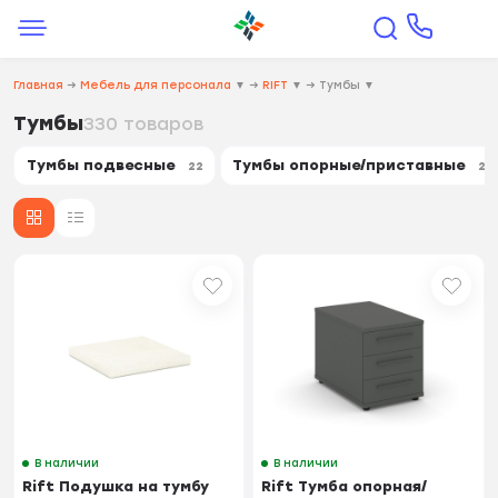
Главная
→
Мебель для персонала
▼
→
RIFT
▼
→
Тумбы
▼
Тумбы
330 товаров
Тумбы подвесные
Тумбы опорные/приставные
22
24
В наличии
В наличии
Rift Подушка на тумбу
Rift Тумба опорная/