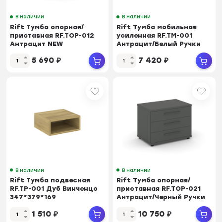
В наличии
В наличии
Rift Тумба опорная/
Rift Тумба мобильная
приставная RF.TOP-012
усиленная RF.TM-001
Антрацит NEW
Антрацит/Белый Ручки
700*450*523
416*460*448
5 690
₽
7 420
₽
В наличии
В наличии
Rift Тумба подвесная
Rift Тумба опорная/
RF.TP-001 Дуб Винченцо
приставная RF.TOP-021
347*379*169
Антрацит/Черный Ручки
600*450*523
1 510
₽
10 750
₽