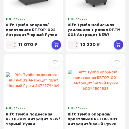
В наличии
В наличии
Rift Тумба опорная/
Rift Тумба мобильная
приставная RF.TOP-022
усиленная + рамка RF.TM-
Антрацит/Черный Ручки
003 Антрацит NEW/
700*450*523
Металл Белый/Бе...
11 070
₽
12 220
₽
В наличии
В наличии
Rift Тумба подвесная
Rift Тумба опорная/
RF.TP-002 Антрацит NEW/
приставная RF.TOP-001
Черный Ручки
Антрацит/Белый Ручки
347*379*169
600*450*523