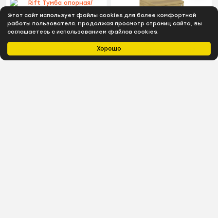
Этот сайт использует файлы cookies для более комфортной
работы пользователя. Продолжая просмотр страниц сайта, вы
соглашаетесь с использованием файлов cookies.
Хорошо
Главная
Каталог
Избранное
Профиль
0
₽
В наличии
В наличии
Rift Тумба опорная/
Rift Тумба мобильная
приставная RF.TOP-012
усиленная RF.TM-001 Дуб
Белый Бриллиант
Винченцо/Черный Ручки
700*450*523
416*460*448
5 690
₽
7 420
₽
В наличии
В наличии