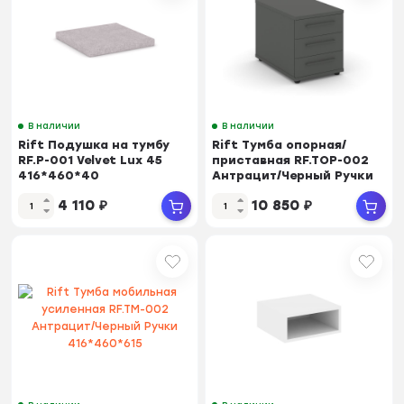
В наличии
В наличии
Rift Подушка на тумбу
Rift Тумба опорная/
RF.P-001 Velvet Lux 45
приставная RF.TOP-002
416*460*40
Антрацит/Черный Ручки
700*450*523
4 110
₽
10 850
₽