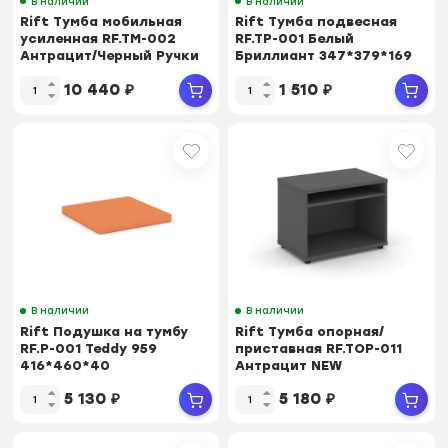
В наличии
В наличии
Rift Тумба мобильная
Rift Тумба подвесная
усиленная RF.TM-002
RF.TP-001 Белый
Антрацит/Черный Ручки
Бриллиант 347*379*169
416*460*615
10 440
₽
1 510
₽
В наличии
В наличии
Rift Подушка на тумбу
Rift Тумба опорная/
RF.P-001 Teddy 959
приставная RF.TOP-011
416*460*40
Антрацит NEW
600*450*523
5 130
₽
5 180
₽