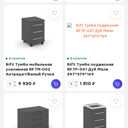
В наличии
В наличии
Rift Тумба мобильная
Rift Тумба подвесная
усиленная RF.TM-002
RF.TP-001 Дуб Мали
Антрацит/Белый Ручки
347*379*169
416*460*615
9 930
₽
1 510
₽