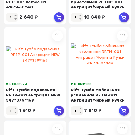
RF.P-001 Romeo 01
приставная RF.TOP-001
416*460*40
Антрацит/Черный Ручки
600*450*523
2 640
₽
10 340
₽
В наличии
В наличии
Rift Тумба подвесная
Rift Тумба мобильная
RF.TP-001 Антрацит NEW
усиленная RF.TM-001
347*379*169
Антрацит/Черный Ручки
416*460*448
1 510
₽
7 810
₽