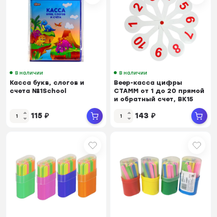
В наличии
В наличии
Касса букв, слогов и
Веер-касса цифры
счета №1School
СТАММ от 1 до 20 прямой
и обратный счет, ВК15
115
₽
143
₽