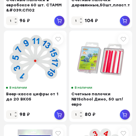
евробоксе 60 шт. СТАММ
деревянные,50шт,пласт.туб
&#039;СП02
96
₽
104
₽
В наличии
В наличии
Веер-касса цифры от 1
Счетные палочки
до 20 ВК05
№1School Дино, 50 шт/
евро
98
₽
80
₽