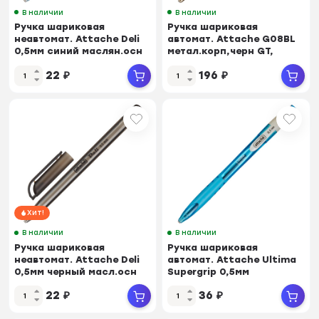
В наличии
В наличии
Ручка шариковая
Ручка шариковая
неавтомат. Attache Deli
автомат. Attache G08BL
0,5мм синий маслян.осн
метал.корп,черн GT,
Россия
манж
22
₽
196
₽
Хит!
В наличии
В наличии
Ручка шариковая
Ручка шариковая
неавтомат. Attache Deli
автомат. Attache Ultima
0,5мм черный масл.осн
Supergrip 0,5мм
Россия
син,манж
22
₽
36
₽