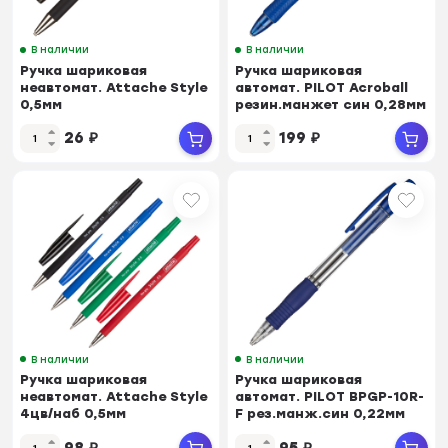
В наличии
В наличии
Ручка шариковая
Ручка шариковая
неавтомат. Attache Style
автомат. PILOT Acroball
0,5мм
резин.манжет син 0,28мм
прорезин.корп.черн ст
ЭКО
26
₽
199
₽
В наличии
В наличии
Ручка шариковая
Ручка шариковая
неавтомат. Attache Style
автомат. PILOT BPGP-10R-
4цв/наб 0,5мм
F рез.манж.син 0,22мм
прорезин.корп
Япония
98
₽
95
₽