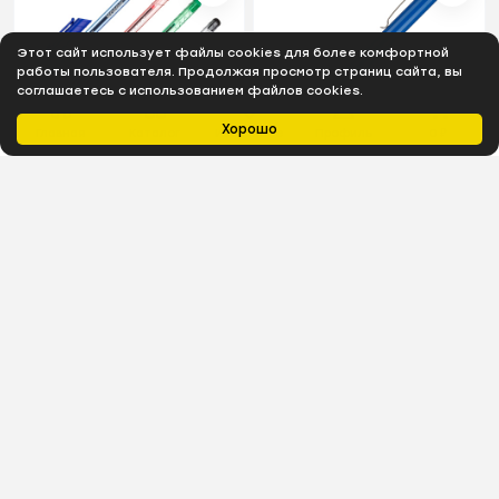
Этот сайт использует файлы cookies для более комфортной
работы пользователя. Продолжая просмотр страниц сайта, вы
соглашаетесь с использованием файлов cookies.
Хорошо
Главная
Каталог
Избранное
Профиль
0
₽
В наличии
В наличии
Ручка шариковая
Ручка шариковая
неавтомат. KORES К1
автомат. SCHNEIDER K15
0,7ммтреуг.корп4шт/бл
корп синий/стержень
сн/чр/кр/зл
синий 0,5
159
₽
98
₽