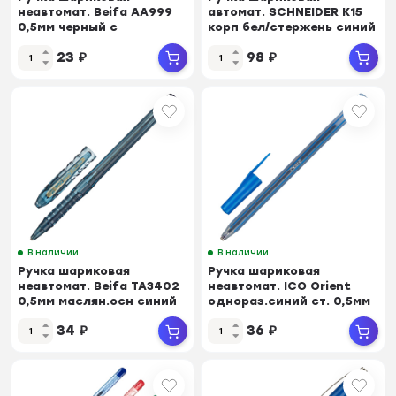
неавтомат. Beifa АА999
автомат. SCHNEIDER K15
0,5мм черный с
корп бел/стержень синий
рез.манж.Китай
0,5мм
23
₽
98
₽
В наличии
В наличии
Ручка шариковая
Ручка шариковая
неавтомат. Beifa ТА3402
неавтомат. ICO Orient
0,5мм маслян.осн синий
однораз.синий ст. 0,5мм
Китай
Венгрия
34
₽
36
₽