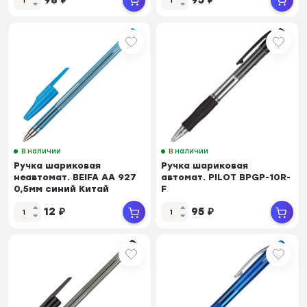
В наличии
В наличии
Ручка шариковая
Ручка шариковая
неавтомат. BEIFA AA 927
автомат. PILOT BPGP-10R-
0,5мм синий Китай
F
манж.черн,0,22,масл,Япони
12
₽
95
₽