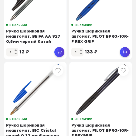
В наличии
В наличии
Ручка шариковая
Ручка шариковая
неавтомат. BEIFA AA 927
автомат. PILOT BPRG-10R-
0,5мм черный Китай
F REX GRIP
рез.манж.син0,32мм
12
₽
133
₽
В наличии
В наличии
Ручка шариковая
Ручка шариковая
неавтомат. BIC Cristal
автомат. PILOT BPRG-10R-
синий 0,32 мм Франция
F REXGRIP