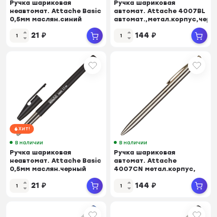
Ручка шариковая
Ручка шариковая
неавтомат. Attache Basic
автомат. Attache 4007BL
0,5мм маслян.синий
автомат.,метал.корпус,черн
Россия
GT
21
₽
144
₽
Хит!
В наличии
В наличии
Ручка шариковая
Ручка шариковая
неавтомат. Attache Basic
автомат. Attache
0,5мм маслян.черный
4007CN метал.корпус,
Россия
сталь GT
21
₽
144
₽