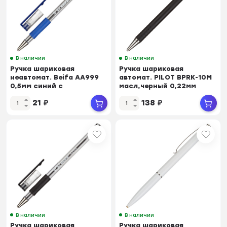
В наличии
В наличии
Ручка шариковая
Ручка шариковая
неавтомат. Beifa АА999
автомат. PILOT BPRK-10M
0,5мм синий с
масл,черный 0,22мм
рез.манж.Китай
Япония
21
₽
138
₽
В наличии
В наличии
Ручка шариковая
Ручка шариковая