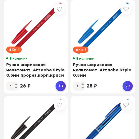
Хит!
Хит!
В наличии
В наличии
Ручка шариковая
Ручка шариковая
неавтомат. Attache Style
неавтомат. Attache Style
0,5мм прорез.корп.красн
0,5мм
ст
прорезин.корп.синий ст
26
₽
25
₽