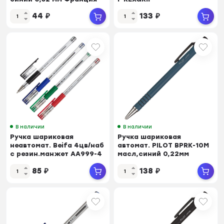
черн,0,22,масл,манж
44
₽
133
₽
В наличии
В наличии
Ручка шариковая
Ручка шариковая
неавтомат. Beifa 4цв/наб
автомат. PILOT BPRK-10M
с резин.манжет АА999-4
масл,синий 0,22мм
Китай
Япония
85
₽
138
₽