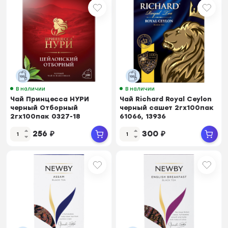
В наличии
В наличии
Чай Принцесса НУРИ
Чай Richard Royal Ceylon
черный Отборный
черный сашет 2гx100пак
2гx100пак 0327-18
61066, 13936
256
₽
300
₽