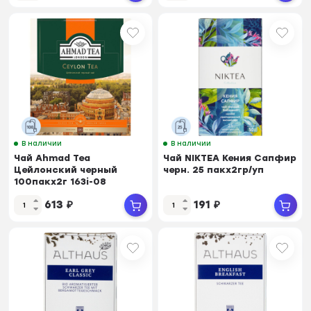
В наличии
В наличии
Чай Ahmad Tea
Чай NIKTEA Кения Сапфир
Цейлонский черный
черн. 25 пакx2гр/уп
100пакx2г 163i-08
613
₽
191
₽