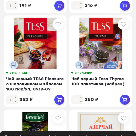
191
₽
316
₽
В наличии
В наличии
Чай черный TESS Pleasure
Чай черный Tess Thyme
с шиповником и яблоком
100 пакетиков (чабрец)
100 пак/уп, 0919-09
352
₽
350
₽