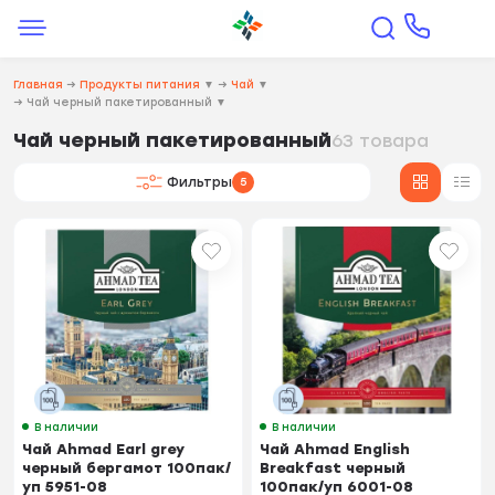
Главная
→
Продукты питания
▼
→
Чай
▼
→
Чай черный пакетированный
▼
Чай черный пакетированный
63 товара
Фильтры
5
В наличии
В наличии
Чай Ahmad Earl grey
Чай Ahmad English
черный бергамот 100пак/
Breakfast черный
уп 5951-08
100пак/уп 6001-08