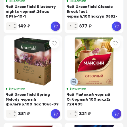
В наличии
В наличии
Чай Greenfield Blueberry
Чай Greenfield Classic
nights черный,25пак
Breakfast
0996-10-1
черный,100пак/уп 0582-
09
149
₽
377
₽
В наличии
В наличии
Чай Greenfield Spring
Чай Майский черный
Melody черный
Отборный 100пакx2г
фольгир.100 пак 1065-09
724403
381
₽
321
₽