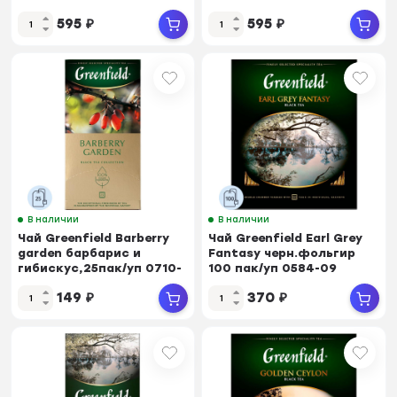
595
₽
595
₽
В наличии
В наличии
Чай Greenfield Barberry
Чай Greenfield Earl Grey
garden барбарис и
Fantasy черн.фольгир
гибискус,25пак/уп 0710-
100 пак/уп 0584-09
10
149
₽
370
₽