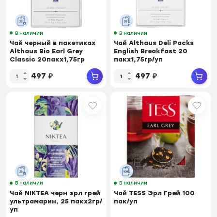
В наличии
В наличии
Чай черный в пакетиках
Чай Althaus Deli Packs
Althaus Bio Earl Grey
English Breakfast 20
Classic 20пакx1,75гр
пакx1,75гр/уп
497
₽
497
₽
В наличии
В наличии
Чай NIKTEA черн эрл грей
Чай TESS Эрл Грей 100
ультрамарин, 25 пакx2гр/
пак/уп
уп