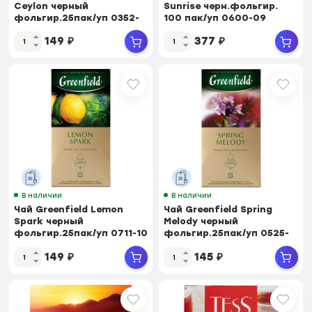
Ceylon черный
Sunrise черн.фольгир.
фольгир.25пак/уп 0352-
100 пак/уп 0600-09
10
149
₽
377
₽
В наличии
В наличии
Чай Greenfield Lemon
Чай Greenfield Spring
Spark черный
Melody черный
фольгир.25пак/уп 0711-10
фольгир.25пак/уп 0525-
10
149
₽
145
₽