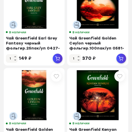
В наличии
В наличии
Чай Greenfield Earl Grey
Чай Greenfield Golden
Fantasy черный
Ceylon черный
фольгир.25пак/уп 0427-
фольгир.100пак/уп 0581-
10
09
149
₽
370
₽
В наличии
В наличии
Чай Greenfield Golden
Чай Greenfield Kenyan