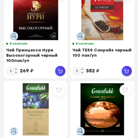
В наличии
В наличии
Чай Принцесса Нури
Чай TESS Санрайз черный
Высокогорный черный
100 пак/уп
100пак/уп
269
₽
352
₽