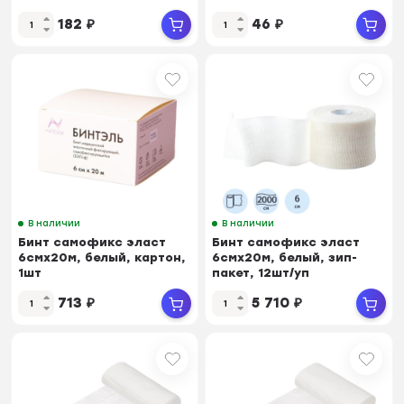
СавостинШК2328
182
₽
46
₽
В наличии
В наличии
Бинт самофикс эласт
Бинт самофикс эласт
6смх20м, белый, картон,
6смх20м, белый, зип-
1шт
пакет, 12шт/уп
713
₽
5 710
₽