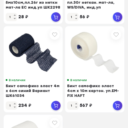
5мх10см,пл.26г из неткн
пл.30г неткан. мат-ла,
мат-ла ЕС инд.уп ШК2298
WS/DIVA, инд.уп
ШК32979/37714
28
₽
56
₽
В наличии
В наличии
Бинт самофикс эласт 4м
Бинт самофикс эласт
х 6см синий Вариант
4см х 10м картон. уп.EM-
ШК61034
FIX HAFT
234
₽
567
₽