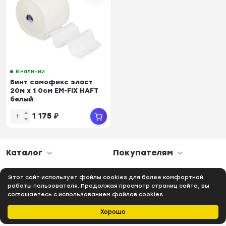
В наличии
Бинт самофикс эласт
20м х 1 0см EM-FIX HAFT
белый
1 175
₽
Каталог
Покупателям
В данный момент соцсети в стадии разработки
Этот сайт использует файлы cookies для более комфортной
работы пользователя. Продолжая просмотр страниц сайта, вы
соглашаетесь с использованием файлов cookies.
Хорошо
Главная
Каталог
Избранное
Профиль
0
₽