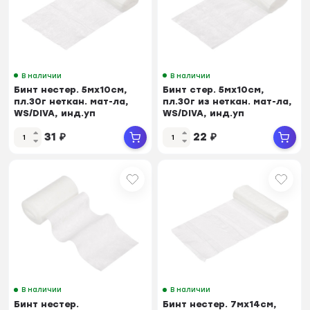
В наличии
В наличии
Бинт нестер. 5мх10см,
Бинт стер. 5мх10см,
пл.30г неткан. мат-ла,
пл.30г из неткан. мат-ла,
WS/DIVA, инд.уп
WS/DIVA, инд.уп
ШК32962/37707
ШК34881/37721
31
₽
22
₽
В наличии
В наличии
Бинт нестер.
Бинт нестер. 7мх14см,