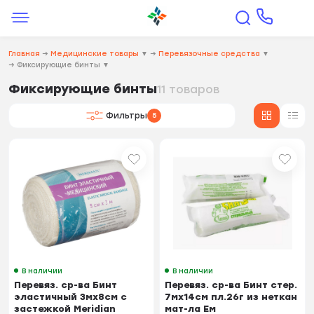
Главная
→
Медицинские товары
▼
→
Перевязочные средства
▼
→
Фиксирующие бинты
▼
Фиксирующие бинты
11 товаров
Фильтры
5
В наличии
В наличии
Перевяз. ср-ва Бинт
Перевяз. ср-ва Бинт стер.
эластичный 3мх8см с
7мх14см пл.26г из неткан
застежкой Meridian
мат-ла Ем