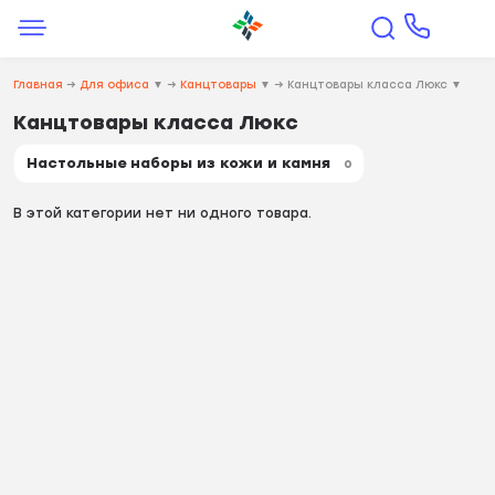
Главная
→
Для офиса
▼
→
Канцтовары
▼
→
Канцтовары класса Люкс
▼
Канцтовары класса Люкс
Настольные наборы из кожи и камня
0
В этой категории нет ни одного товара.