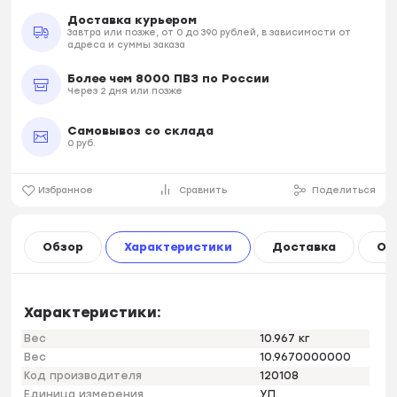
Доставка курьером
Завтра или позже, от 0 до 390 рублей, в зависимости от
адреса и суммы заказа
Более чем 8000 ПВЗ по России
Через 2 дня или позже
Самовывоз со склада
0 руб.
Избранное
Сравнить
Поделиться
Обзор
Характеристики
Доставка
Оп
Характеристики:
Вес
10.967 кг
Вес
10.9670000000
Код производителя
120108
Единица измерения
УП.