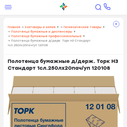
Главная
→
Хозтовары и химия
▼
→
Гигиенические товары
▼
→
Полотенца бумажные и диспенсеры
▼
→
Полотенца бумажные профессиональные
▼
→
Полотенца бумажные д/держ. Торк Н3 Стандарт
1сл.250лx20пач/уп 120108
Полотенца бумажные д/держ. Торк Н3
Стандарт 1сл.250лx20пач/уп 120108