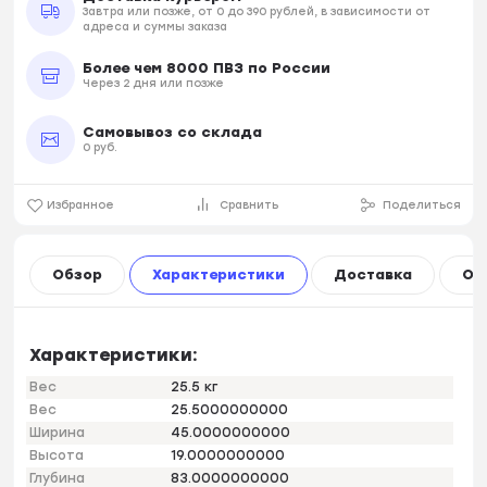
Завтра или позже, от 0 до 390 рублей, в зависимости от
адреса и суммы заказа
Более чем 8000 ПВЗ по России
Через 2 дня или позже
Самовывоз со склада
0 руб.
Избранное
Сравнить
Поделиться
Обзор
Характеристики
Доставка
Оп
Характеристики:
Вес
25.5 кг
Вес
25.5000000000
Ширина
45.0000000000
Высота
19.0000000000
Глубина
83.0000000000