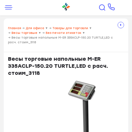
Главная
→
Для офиса
▼
→
Товары для торговли
▼
→
Весы торговые
▼
→
Без печати этикеток
▼
→
Весы торговые напольные M-ER 335ACLP-150.20 TURTLE,LED с
расч. стоим_3118
Весы торговые напольные M-ER
335ACLP-150.20 TURTLE,LED с расч.
стоим_3118