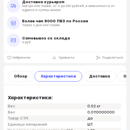
Доставка курьером
Завтра или позже, от 0 до 390 рублей, в зависимости от
адреса и суммы заказа
Более чем 8000 ПВЗ по России
Через 2 дня или позже
Самовывоз со склада
0 руб.
Избранное
Сравнить
Поделиться
Обзор
Характеристики
Доставка
Оп
Характеристики:
Вес
0.02 кг
Вес
0.0110000000
Товар СТМ
да
Единица измерения
ШТ.