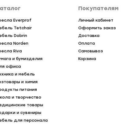
аталог
Покупателям
ресла Everprof
Личный кабинет
ебель Tetchair
Оформить заказ
ебель Dobrin
Доставка
ресла Norden
Оплата
ресла Riva
Самовывоз
умага и бумизделия
Корзина
ля офиса
ехника и мебель
озтовары и химия
родукты питания
кола и творчество
едицинские товары
одарки и сувениры
ебель для персонала