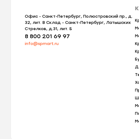
К
Офис - Санкт-Петербург, Полюстровский пр., д.
К
32, лит. В Склад - Санкт-Петербург, Латышских
М
Стрелков, д.31, лит. Б
8 800 201 69 97
М
info@spmart.ru
К
К
Б
Д
Т
Х
П
Ш
М
П
М