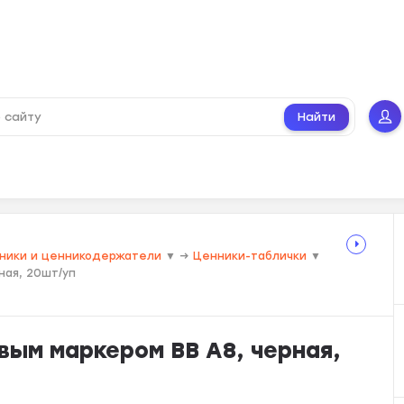
Найти
ники и ценникодержатели
▼
→
Ценники-таблички
▼
ная, 20шт/уп
вым маркером BB A8, черная,