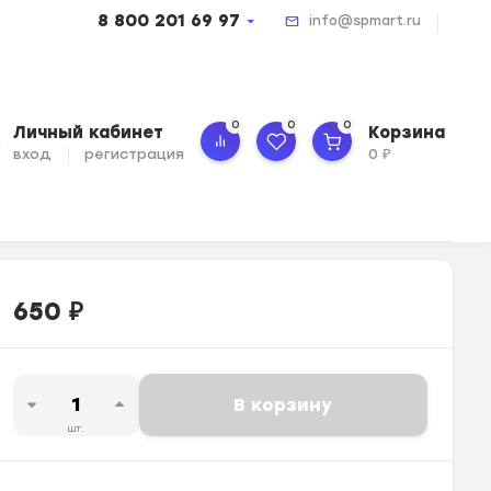
8 800 201 69 97
info@spmart.ru
0
0
0
Личный кабинет
Корзина
вход
регистрация
0
₽
650
₽
В корзину
шт.