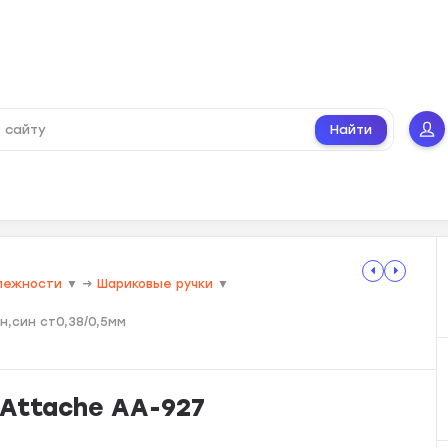
Найти
лежности
▼
→
Шариковые ручки
▼
н,син ст0,38/0,5мм
 Attache AA-927