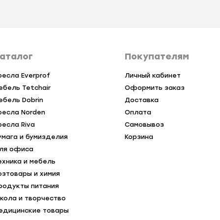
аталог
Покупателям
ресла Everprof
Личный кабинет
ебель Tetchair
Оформить заказ
ебель Dobrin
Доставка
ресла Norden
Оплата
ресла Riva
Самовывоз
умага и бумизделия
Корзина
ля офиса
ехника и мебель
озтовары и химия
родукты питания
кола и творчество
едицинские товары