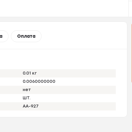
а
Оплата
0.01 кг
0.0060000000
нет
ШТ.
AA-927