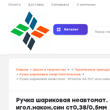
Оплата
Доставка
Самовывоз
О компании
Каталог
Главная
→
Школа и творчество
▼
→
Письменные принад
→
Ручки шариковые неавтоматические
▼
→
Ручка шариковая неавтомат. Attache AA-927 игол.нако
Ручка шариковая неавтомат.
игол.након,син ст0,38/0,5мм