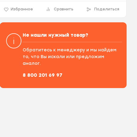
Избранное
Сравнить
Поделиться
Не нашли нужный товар?
Обратитесь к менеджеру и мы найдем
то, что Вы искали или предложим
аналог.
8 800 201 69 97