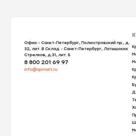
К
Офис - Санкт-Петербург, Полюстровский пр., д.
К
32, лит. В Склад - Санкт-Петербург, Латышских
М
Стрелков, д.31, лит. Б
8 800 201 69 97
М
info@spmart.ru
К
К
Б
Д
Т
Х
П
Ш
М