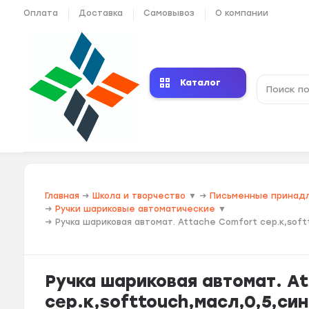
Оплата
Доставка
Самовывоз
О компании
Каталог
Главная
→
Школа и творчество
▼
→
Письменные принад
→
Ручки шариковые автоматические
▼
→
Ручка шариковая автомат. Attache Comfort сер.к,soft
Ручка шариковая автомат. A
сер.к,softtouch,масл,0,5,син