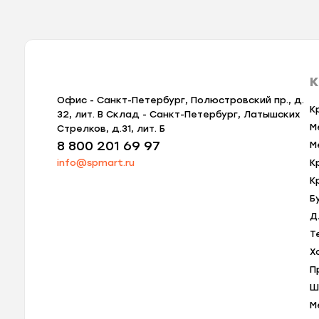
К
Офис - Санкт-Петербург, Полюстровский пр., д.
К
32, лит. В Склад - Санкт-Петербург, Латышских
М
Стрелков, д.31, лит. Б
8 800 201 69 97
М
info@spmart.ru
К
К
Б
Д
Т
Х
П
Ш
М