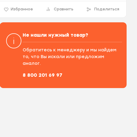
Избранное
Сравнить
Поделиться
Не нашли нужный товар?
Обратитесь к менеджеру и мы найдем
то, что Вы искали или предложим
аналог.
8 800 201 69 97