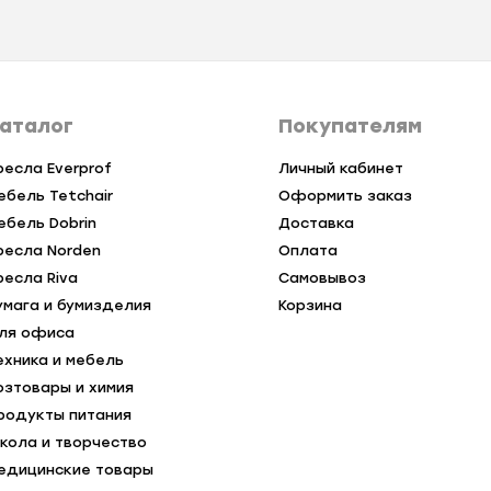
аталог
Покупателям
ресла Everprof
Личный кабинет
ебель Tetchair
Оформить заказ
ебель Dobrin
Доставка
ресла Norden
Оплата
ресла Riva
Самовывоз
умага и бумизделия
Корзина
ля офиса
ехника и мебель
озтовары и химия
родукты питания
кола и творчество
едицинские товары