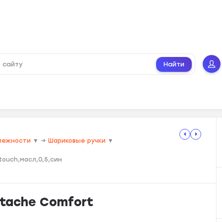
Найти
лежности
▼
→
Шариковые ручки
▼
touch,масл,0,5,син
ttache Comfort