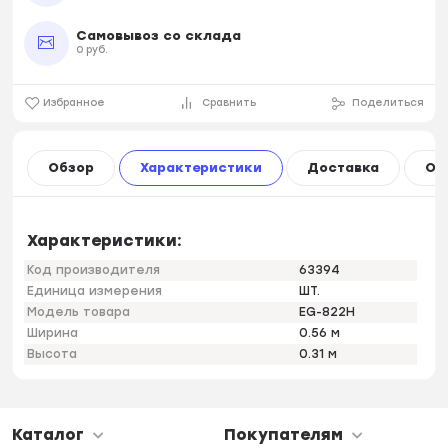
Самовывоз со склада
0 руб.
Избранное
Сравнить
Поделиться
Обзор
Характеристики
Доставка
Оп
Характеристики:
Код производителя
63394
Единица измерения
ШТ.
Модель товара
EG-822H
Ширина
0.56 м
Высота
0.31 м
Каталог
Покупателям