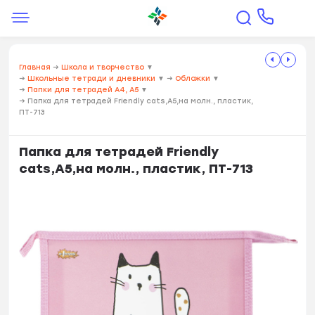
Главная
→
Школа и творчество
▼
→
Школьные тетради и дневники
▼
→
Обложки
▼
→
Папки для тетрадей А4, А5
▼
→
Папка для тетрадей Friendly cats,А5,на молн., пластик,
ПТ-713
Папка для тетрадей Friendly
cats,А5,на молн., пластик, ПТ-713