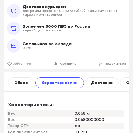
Доставка курьером
Завтра или позже, от 0 до 390 рублей, в зависимости от
адреса и суммы заказа
Более чем 8000 ПВЗ по России
Через 2 дня или позже
Самовывоз со склада
0 руб.
Избранное
Сравнить
Поделиться
Обзор
Характеристики
Доставка
Оп
Характеристики:
Вес
0.068 кг
Вес
0.0680000000
Товар СТМ
да
Код производителя
ПТ 713