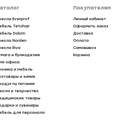
аталог
Покупателям
ресла Everprof
Личный кабинет
ебель Tetchair
Оформить заказ
ебель Dobrin
Доставка
ресла Norden
Оплата
ресла Riva
Самовывоз
умага и бумизделия
Корзина
ля офиса
ехника и мебель
озтовары и химия
родукты питания
кола и творчество
едицинские товары
одарки и сувениры
ебель для персонала