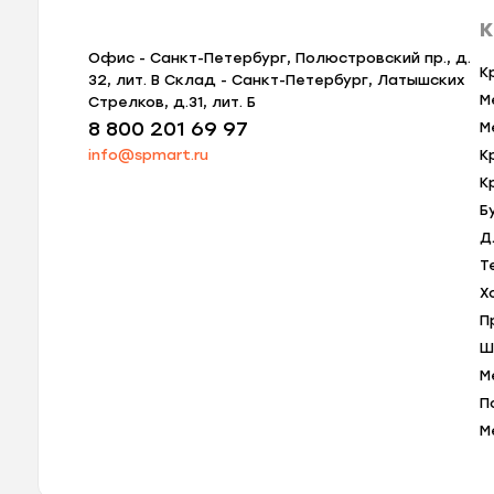
К
Офис - Санкт-Петербург, Полюстровский пр., д.
К
32, лит. В Склад - Санкт-Петербург, Латышских
М
Стрелков, д.31, лит. Б
8 800 201 69 97
М
info@spmart.ru
К
К
Б
Д
Т
Х
П
Ш
М
П
М