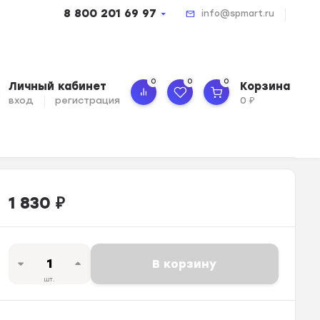
8 800 201 69 97
info@spmart.ru
0
0
0
Личный кабинет
Корзина
вход
регистрация
0
₽
1 830
₽
В корзину
шт.