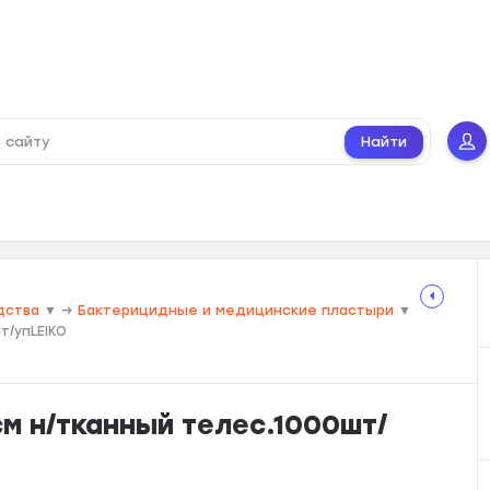
Найти
дства
▼
→
Бактерицидные и медицинские пластыри
▼
т/упLEIKO
см н/тканный телес.1000шт/