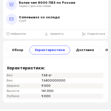
Более чем 8000 ПВЗ по России
Через 2 дня или позже
Самовывоз со склада
0 руб.
Избранное
Сравнить
Поделиться
Обзор
Характеристики
Доставка
Оп
Характеристики:
Вес
7.68 кг
Вес
7.6800000000
Ширина
9.000
Высота
141.000
Глубина
9.000