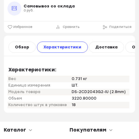
Самовывоз со склада
0 руб.
Избранное
Сравнить
Поделиться
Обзор
Характеристики
Доставка
Оп
Характеристики:
Вес
0.731 кг
Единица измерения
ШТ.
Модель товара
DS-2CD2043G2-IU (2.8mm)
Объем
3220.80000
Количество штук в упаковке
18
Каталог
Покупателям