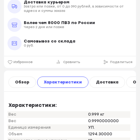
Доставка курьером
Завтра или позже, от 0 до 390 рублей, в зависимости от
адреса и суммы заказа
Более чем 8000 ПВЗ по России
Через 2 дня или позже
Самовывоз со склада
0 руб.
Избранное
Сравнить
Поделиться
Обзор
Характеристики
Доставка
Оп
Характеристики:
Вес
0.999 кг
Вес
0.9990000000
Единица измерения
УП.
Объем
1294.30000