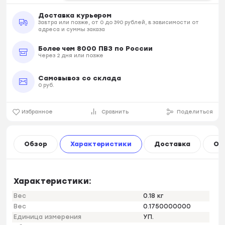
Доставка курьером
Завтра или позже, от 0 до 390 рублей, в зависимости от
адреса и суммы заказа
Более чем 8000 ПВЗ по России
Через 2 дня или позже
Самовывоз со склада
0 руб.
Избранное
Сравнить
Поделиться
Обзор
Характеристики
Доставка
Оп
Характеристики:
Вес
0.18 кг
Вес
0.1750000000
Единица измерения
УП.