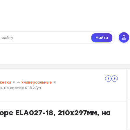
Найти
икетки
▼
→
Универсальные
▼
, на листеА4 18 л/уп.
pe ELA027-18, 210х297мм, на