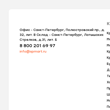
К
Офис - Санкт-Петербург, Полюстровский пр., д.
К
32, лит. В Склад - Санкт-Петербург, Латышских
М
Стрелков, д.31, лит. Б
8 800 201 69 97
М
info@spmart.ru
К
К
Б
Д
Т
Х
П
Ш
М
П