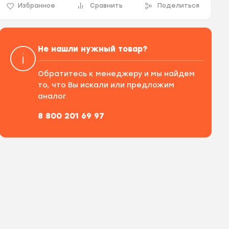
Избранное
Сравнить
Поделиться
Не нашли нужный товар?
Обратитесь к менеджеру и мы найдем
то, что Вы искали или предложим
аналог.
8 800 201 69 97