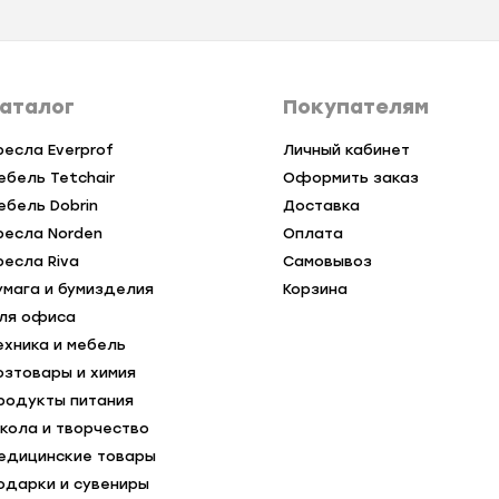
аталог
Покупателям
ресла Everprof
Личный кабинет
ебель Tetchair
Оформить заказ
ебель Dobrin
Доставка
ресла Norden
Оплата
ресла Riva
Самовывоз
умага и бумизделия
Корзина
ля офиса
ехника и мебель
озтовары и химия
родукты питания
кола и творчество
едицинские товары
одарки и сувениры