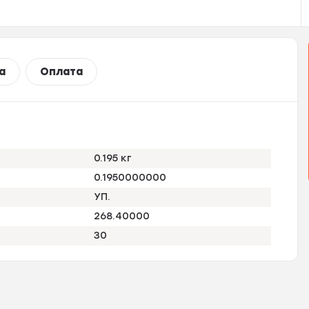
а
Оплата
0.195 кг
0.1950000000
УП.
268.40000
30