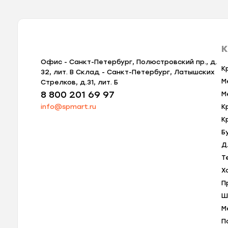
К
Офис - Санкт-Петербург, Полюстровский пр., д.
К
32, лит. В Склад - Санкт-Петербург, Латышских
М
Стрелков, д.31, лит. Б
8 800 201 69 97
М
info@spmart.ru
К
К
Б
Д
Т
Х
П
Ш
М
П