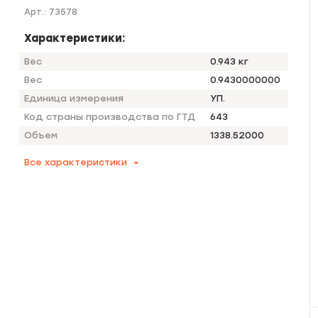
Арт.:
73578
Характеристики:
Вес
0.943 кг
Вес
0.9430000000
Единица измерения
УП.
Код страны производства по ГТД
643
Объем
1338.52000
Все характеристики