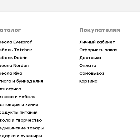
аталог
Покупателям
ресла Everprof
Личный кабинет
ебель Tetchair
Оформить заказ
ебель Dobrin
Доставка
ресла Norden
Оплата
ресла Riva
Самовывоз
умага и бумизделия
Корзина
ля офиса
ехника и мебель
озтовары и химия
родукты питания
кола и творчество
едицинские товары
одарки и сувениры