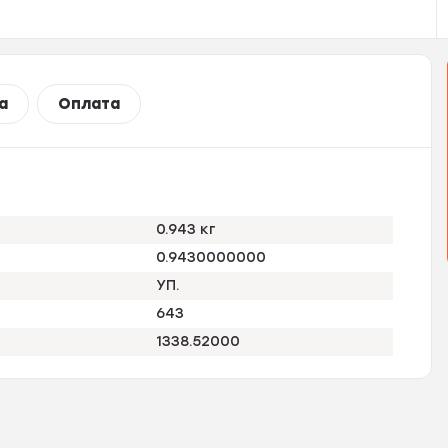
а
Оплата
0.943 кг
0.9430000000
УП.
643
1338.52000