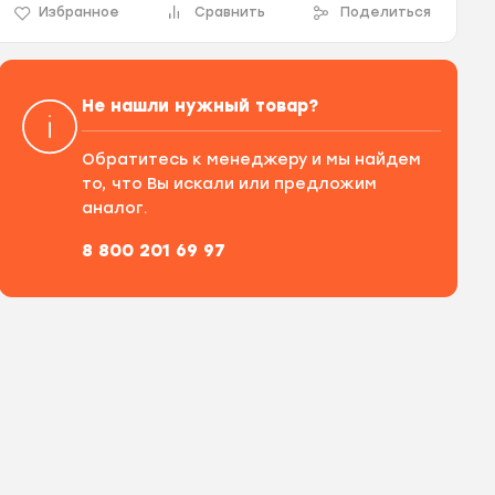
Избранное
Сравнить
Поделиться
Не нашли нужный товар?
Обратитесь к менеджеру и мы найдем
то, что Вы искали или предложим
аналог.
8 800 201 69 97