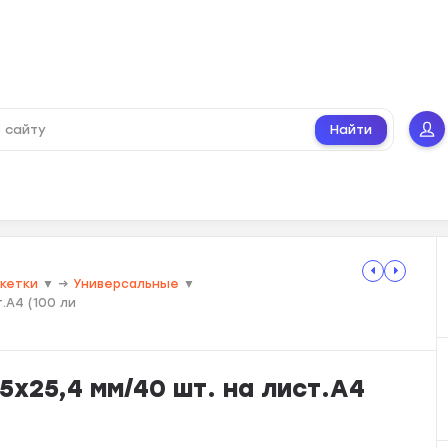
Найти
икетки
▼
→
Универсальные
▼
.А4 (100 ли
х25,4 мм/40 шт. на лист.А4