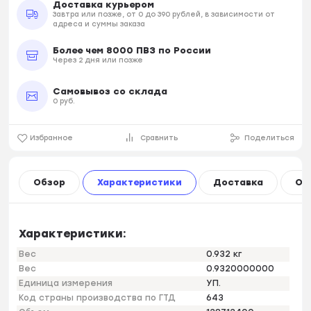
Доставка курьером
Завтра или позже, от 0 до 390 рублей, в зависимости от
адреса и суммы заказа
Более чем 8000 ПВЗ по России
Через 2 дня или позже
Самовывоз со склада
0 руб.
Избранное
Сравнить
Поделиться
Обзор
Характеристики
Доставка
Оп
Характеристики:
Вес
0.932 кг
Вес
0.9320000000
Единица измерения
УП.
Код страны производства по ГТД
643