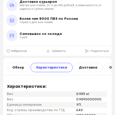
Доставка курьером
Завтра или позже, от 0 до 390 рублей, в зависимости от
адреса и суммы заказа
Более чем 8000 ПВЗ по России
Через 2 дня или позже
Самовывоз со склада
0 руб.
Избранное
Сравнить
Поделиться
Обзор
Характеристики
Доставка
Оп
Характеристики:
Вес
0.959 кг
Вес
0.9590000000
Единица измерения
УП.
Код страны производства по ГТД
643