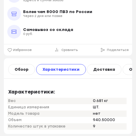
адреса и суммы заказа
Более чем 8000 ПВЗ по России
Через 2 дня или позже
Самовывоз со склада
0 руб.
Избранное
Сравнить
Поделиться
Обзор
Характеристики
Доставка
Оп
Характеристики:
Вес
0.681 кг
Единица измерения
ШТ.
Модель товара
нет
Объем
940.50000
Количество штук в упаковке
9