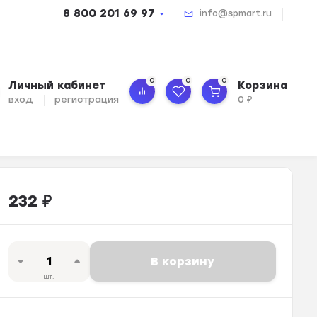
8 800 201 69 97
info@spmart.ru
0
0
0
Личный кабинет
Корзина
вход
регистрация
0
₽
232
₽
В корзину
шт.