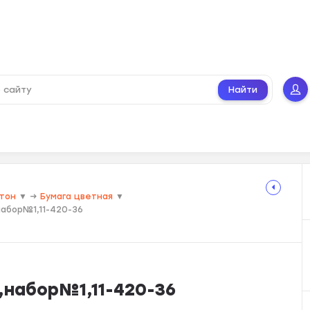
Найти
ртон
▼
→
Бумага цветная
▼
набор№1,11-420-36
набор№1,11-420-36