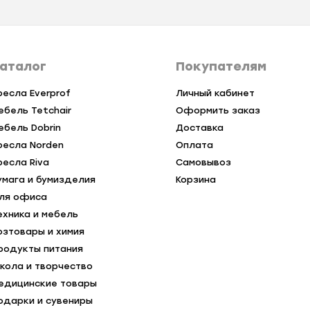
аталог
Покупателям
ресла Everprof
Личный кабинет
ебель Tetchair
Оформить заказ
ебель Dobrin
Доставка
ресла Norden
Оплата
ресла Riva
Самовывоз
умага и бумизделия
Корзина
ля офиса
ехника и мебель
озтовары и химия
родукты питания
кола и творчество
едицинские товары
одарки и сувениры