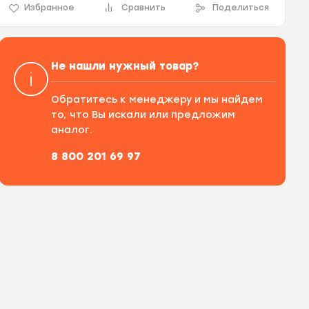
Избранное
Сравнить
Поделиться
Не нашли нужный товар?
Обратитесь к менеджеру и мы найдем
то, что Вы искали или предложим
аналог.
8 800 201 69 97