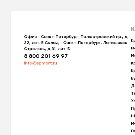
К
Офис - Санкт-Петербург, Полюстровский пр., д.
К
32, лит. В Склад - Санкт-Петербург, Латышских
М
Стрелков, д.31, лит. Б
8 800 201 69 97
М
info@spmart.ru
К
К
Б
Д
Т
Х
П
Ш
М
П